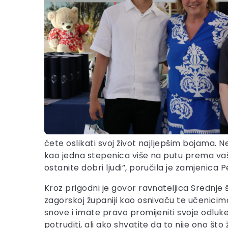
ćete oslikati svoj život najljepšim bojama.
kao jedna stepenica više na putu prema vaši
ostanite dobri ljudi”, poručila je zamjenic
Kroz prigodni je govor ravnateljica Srednje
zagorskoj županiji kao osnivaču te učenicima
snove i imate pravo promijeniti svoje odluke.
potruditi, ali ako shvatite da to nije ono što 