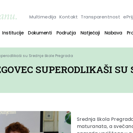
Multimedija
Kontakt
Transparentnost
ePri
Institucije
Dokumenti
Područja
Natječaji
Nabava
Pro
uperodlikaši su Srednje škole Pregrada
EGOVEC SUPERODLIKAŠI SU
Srednja škola Pregrada 
maturanata, a svečana 