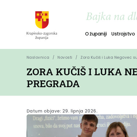
O županiji
Ustrojstvo
Naslovnica
Novosti
Zora Kučiš i Luka Negovec s
ZORA KUČIŠ I LUKA N
PREGRADA
Datum objave: 29. lipnja 2026.