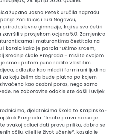
nedjeljak, 29. lipnja 2026. godine.
nica župana Jasna Petek uručila nagradu
anije Zori Kučiš i Luki Negovcu,
rirodoslovne gimnazije, koji su sva četiri
 završili s prosjekom ocjena 5,0. Zamjenica
aturanticama i maturantima čestitala na
 i kazala kako je parola “Učimo srcem,
j Srednje škole Pregrada – mislite svojom
e srce i pritom puno radite vlastitim
jeca, odlazite kao mladi i formirani ljudi na
 za koju želim da bude platno po kojem
ude shvaćeno kao osobni poraz, nego samo
de, ne zaboravite odakle ste došli i uvijek
zrednicima, djelatnicima škole te Krapinsko-
joj školi Pregrada. “Imate pravo na svoje
te svakoj odluci dati pravu priliku, dobro se
ih očiju, cijeli je život učenje”, kazala je