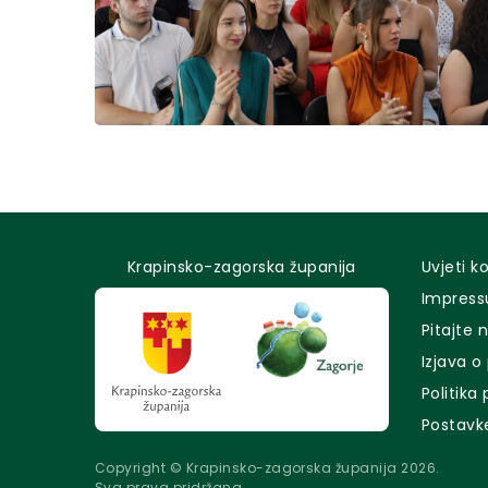
Krapinsko-zagorska županija
Uvjeti k
Impres
Pitajte 
Izjava o
Politika
Postavk
Copyright © Krapinsko-zagorska županija 2026.
Sva prava pridržana.