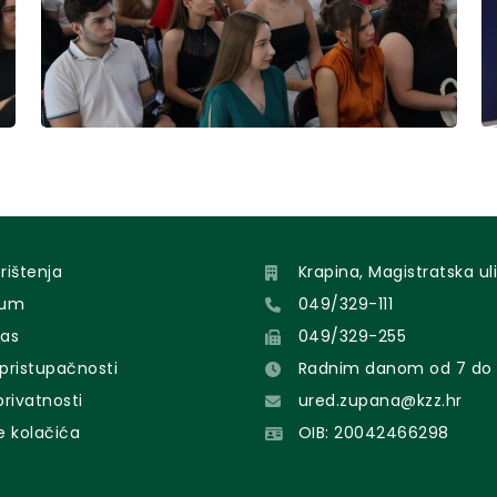
orištenja
Krapina, Magistratska uli
sum
049/329-111
nas
049/329-255
 pristupačnosti
Radnim danom od 7 do 
 privatnosti
ured.zupana@kzz.hr
e kolačića
OIB: 20042466298