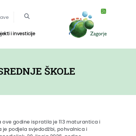
jave
jekti i investicije
 SREDNJE ŠKOLE
ove godine ispratila je 113 maturantica i
je podjela svjedodžbi, pohvalnica i