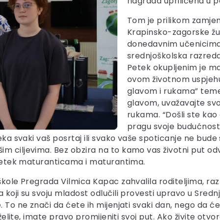
nagrada upriličena u po
Tom je prilikom zamje
Krapinsko-zagorske žup
donedavnim učenicima p
srednjoškolska razreda
Petek okupljenim je m
ovom životnom uspjehu
glavom i rukama” temel
glavom, uvažavajte svoj
rukama. “Došli ste kao d
pragu svoje budućnosti
 Neka svaki vaš posrtaj ili svako vaše spoticanje ne b
m ciljevima. Bez obzira na to kamo vas životni put odve
a Petek maturanticama i maturantima.
 škole Pregrada Vilmica Kapac zahvalila roditeljima, ra
 koji su svoju mladost odlučili provesti upravo u Sredn
 To ne znači da ćete ih mijenjati svaki dan, nego da će
želite, imate pravo promijeniti svoj put. Ako živite otvoren