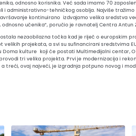
čenika, odnosno korisnika. Već sada imamo 70 zaposleni
 i administrativno-tehničkog osoblja. Najviše tražimo
savršavanje kontinuirano izdvajamo velika sredstva već 
, odnosno učenika“, poručio je ravnatelj Centra Antun
 postala nezaobilazna točka kad je riječ o europskim 
velikih projekata, a svi su sufinancirani sredstvima E
ciju Doma kulture koji će postati Multimedijalni centa
ovodi tri velika projekta. Prvi je modernizacija i reko
 a treći, ovaj najveći, je izgradnja potpuno novog i mo