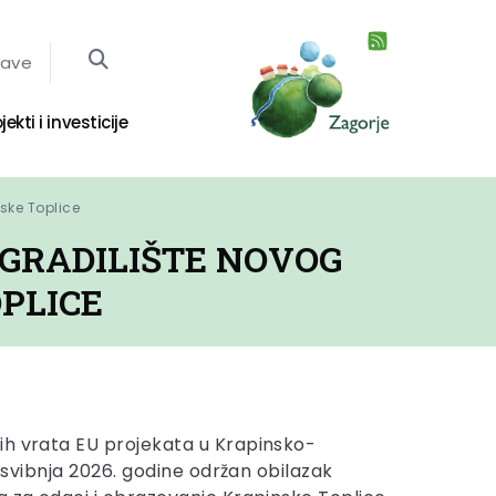
jave
jekti i investicije
nske Toplice
 GRADILIŠTE NOVOG
PLICE
ih vrata EU projekata u Krapinsko-
1. svibnja 2026. godine održan obilazak