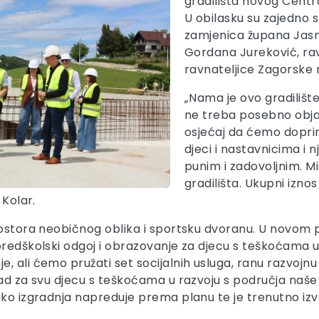
gradilišta novog Centr
U obilasku su zajedno s
zamjenica župana Jasn
Gordana Jureković, ra
ravnateljice Zagorske 
„Nama je ovo gradilišt
ne treba posebno objaš
osjećaj da ćemo doprini
djeci i nastavnicima i 
punim i zadovoljnim. Mi
gradilišta. Ukupni iznos
 Kolar.
rostora neobičnog oblika i sportsku dvoranu. U novom p
redškolski odgoj i obrazovanje za djecu s teškoćama u r
 ali ćemo pružati set socijalnih usluga, ranu razvojnu
ad za svu djecu s teškoćama u razvoju s područja naše 
kako izgradnja napreduje prema planu te je trenutno i