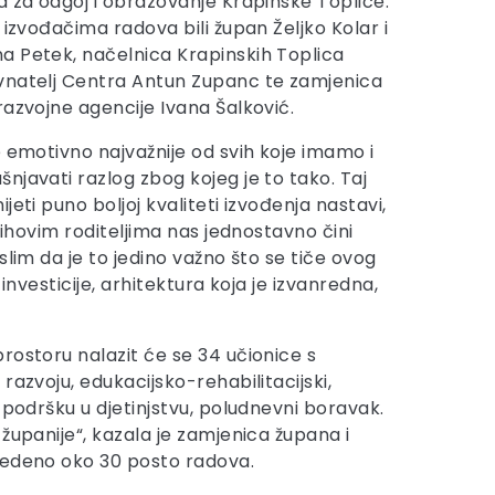
a za odgoj i obrazovanje Krapinske Toplice.
 izvođačima radova bili župan Željko Kolar i
a Petek, načelnica Krapinskih Toplica
vnatelj Centra Antun Zupanc te zamjenica
razvojne agencije Ivana Šalković.
e emotivno najvažnije od svih koje imamo i
njavati razlog zbog kojeg je to tako. Taj
jeti puno boljoj kvaliteti izvođenja nastavi,
njihovim roditeljima nas jednostavno čini
slim da je to jedino važno što se tiče ovog
 investicije, arhitektura koja je izvanredna,
rostoru nalazit će se 34 učionice s
azvoju, edukacijsko-rehabilitacijski,
 podršku u djetinjstvu, poludnevni boravak.
županije“, kazala je zamjenica župana i
zvedeno oko 30 posto radova.