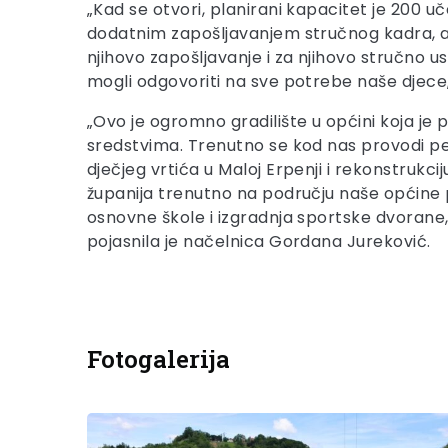
„Kad se otvori, planirani kapacitet je 200 u
dodatnim zapošljavanjem stručnog kadra, ali
njihovo zapošljavanje i za njihovo stručno u
mogli odgovoriti na sve potrebe naše djece
„Ovo je ogromno gradilište u općini koja je
sredstvima. Trenutno se kod nas provodi pet 
dječjeg vrtića u Maloj Erpenji i rekonstruk
županija trenutno na području naše općine pr
osnovne škole i izgradnja sportske dvorane,
pojasnila je načelnica Gordana Jureković.
Fotogalerija