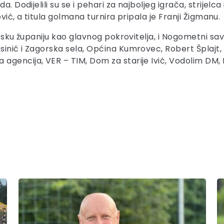
. Dodijelili su se i pehari za najboljeg igrača, strijelca
ović, a titula golmana turnira pripala je Franji Žigmanu.
orsku županiju kao glavnog pokrovitelja, i Nogometni sa
inić i Zagorska sela, Općina Kumrovec, Robert Šplajt, N
gencija, VER – TIM, Dom za starije Ivić, Vodolim DM, M