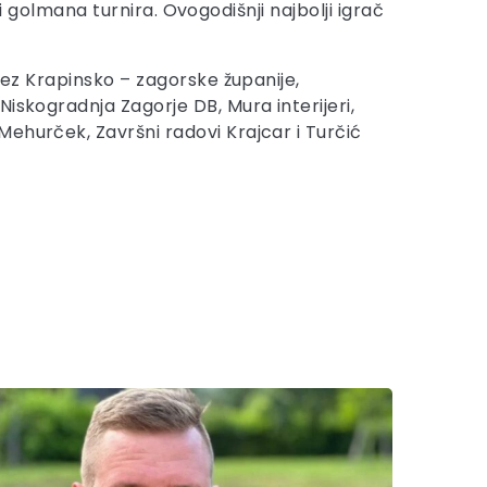
 i golmana turnira. Ovogodišnji najbolji igrač
vez Krapinsko – zagorske županije,
iskogradnja Zagorje DB, Mura interijeri,
ehurček, Završni radovi Krajcar i Turčić