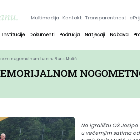
Multimedija
Kontakt
Transparentnost
ePri
Institucije
Dokumenti
Područja
Natječaji
Nabava
Pro
lnom nogometnom turniru Boris Mutić
.MEMORIJALNOM NOGOMETN
Na igralištu OŠ Josipa
u večernjim satima od