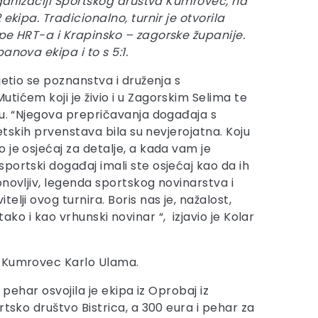
organizaciji Sportskog društva Kumrovec, na
 ekipa. Tradicionalno, turnir je otvorila
pe HRT-a i Krapinsko – zagorske županije.
anova ekipa i to s 5:1.
jetio se poznanstva i druženja s
tićem koji je živio i u Zagorskim Selima te
cu. “Njegova prepričavanja događaja s
jetskih prvenstava bila su nevjerojatna. Koju
 je osjećaj za detalje, a kada vam je
portski događaj imali ste osjećaj kao da ih
onovljiv, legenda sportskog novinarstva i
lji ovog turnira. Boris nas je, nažalost,
tako i kao vrhunski novinar “, izjavio je Kolar
a Kumrovec Karlo Ulama.
pehar osvojila je ekipa iz Oprobaj iz
tsko društvo Bistrica, a 300 eura i pehar za