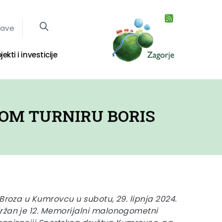
jave
jekti i investicije
OM TURNIRU BORIS
 Broza u Kumrovcu u subotu, 29. lipnja 2024.
ržan je 12. Memorijalni malonogometni