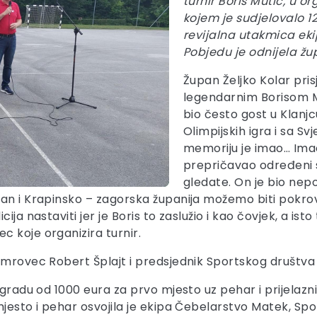
turnir Boris Mutić, u 
kojem je sudjelovalo 12
revijalna utakmica eki
Pobjedu je odnijela žup
Župan Željko Kolar pris
legendarnim Borisom Mu
bio često gost u Klanj
Olimpijskih igra i sa Sv
memoriju je imao… Imao
prepričavao određeni s
gledate. On je bio nep
n i Krapinsko – zagorska županija možemo biti pokrovite
a nastaviti jer je Boris to zaslužio i kao čovjek, a isto 
 koje organizira turnir.
Kumrovec Robert Šplajt i predsjednik Sportskog društv
gradu od 1000 eura za prvo mjesto uz pehar i prijelazni 
jesto i pehar osvojila je ekipa Čebelarstvo Matek, Spor