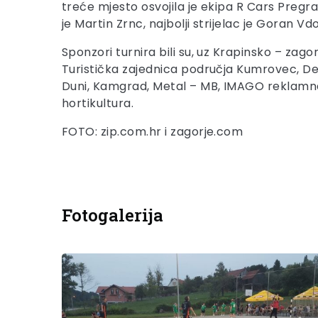
treće mjesto osvojila je ekipa R Cars Pregrada
je Martin Zrnc, najbolji strijelac je Goran Vd
Sponzori turnira bili su, uz Krapinsko – zag
Turistička zajednica područja Kumrovec, Des
Duni, Kamgrad, Metal – MB, IMAGO reklamna a
hortikultura.
FOTO: zip.com.hr i zagorje.com
Fotogalerija