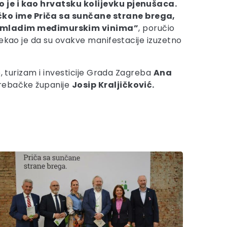
 je i kao hrvatsku kolijevku pjenušaca.
ičko ime Priča sa sunčane strane brega,
te mladim međimurskim vinima”
, poručio
ekao je da su ovakve manifestacije izuzetno
o, turizam i investicije Grada Zagreba
Ana
grebačke županije
Josip Kraljičković.