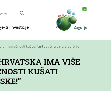
jave
jekti i investicije
su u mogućnosti kušati fantastična vina središnje 
 HRVATSKA IMA VIŠE
ĆNOSTI KUŠATI
SKE!”