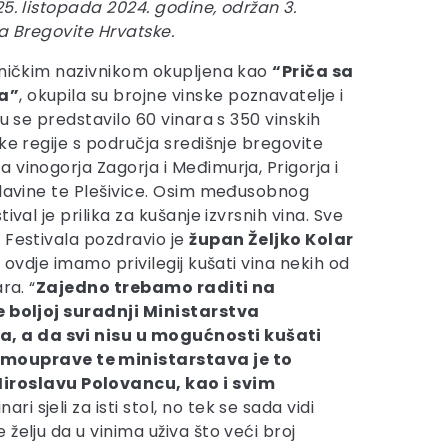
25. listopada 2024. godine, održan 3.
na Bregovite Hrvatske.
dničkim nazivnikom okupljena kao
“Priča sa
a”
, okupila su brojne vinske poznavatelje i
lu se predstavilo 60 vinara s 350 vinskih
ke regije s područja središnje bregovite
 vinogorja Zagorja i Međimurja, Prigorja i
slavine te Plešivice. Osim međusobnog
ival je prilika za kušanje izvrsnih vina. Sve
 Festivala pozdravio je
župan Željko Kolar
a ovdje imamo privilegij kušati vina nekih od
ra. “
Zajedno trebamo raditi na
e boljoj suradnji Ministarstva
ta, a da svi nisu u mogućnosti kušati
amouprave te ministarstava je to
Miroslavu Polovancu, kao i svim
ari sjeli za isti stol, no tek se sada vidi
 želju da u vinima uživa što veći broj