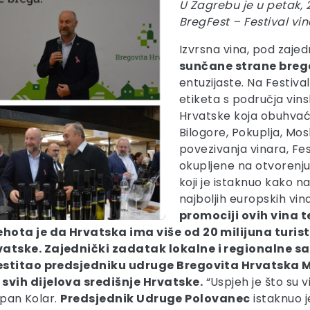
U Zagrebu je u petak, 
BregFest – Festival vi
Izvrsna vina, pod zaje
sunčane strane breg
entuzijaste. Na Festiva
etiketa s područja vins
Hrvatske koja obuhvaća
Bilogore, Pokuplja, Mo
povezivanja vinara, Fest
okupljene na otvorenju
koji je istaknuo kako n
najboljih europskih vina
promociji ovih vina t
ehota je da Hrvatska ima više od 20 milijuna turis
vatske. Zajednički zadatak lokalne i regionalne s
 čestitao predsjedniku udruge Bregovita Hrvatska 
svih dijelova središnje Hrvatske.
“Uspjeh je što su vin
župan Kolar.
Predsjednik Udruge Polovanec
istaknuo je