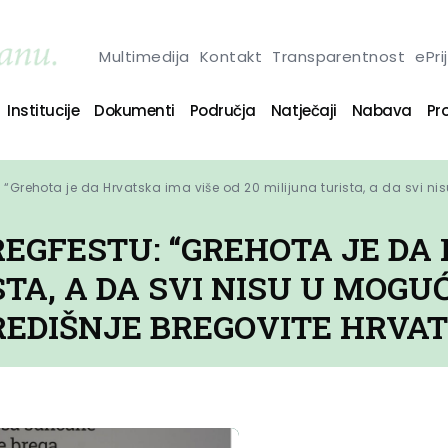
Multimedija
Kontakt
Transparentnost
ePri
Institucije
Dokumenti
Područja
Natječaji
Nabava
Pro
 “Grehota je da Hrvatska ima više od 20 milijuna turista, a da svi ni
REGFESTU: “GREHOTA JE DA
STA, A DA SVI NISU U MOGU
REDIŠNJE BREGOVITE HRVAT