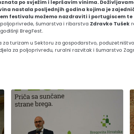
oznata po svježim i lepršavim vinima. Doživljavamo
 vina nastala posljednjih godina kojima je zajedn
em festivalu možemo nazdraviti i portugiscem 
u poljoprivrede, šumarstva i ribarstva
Zdravko Tušek
r
godišnji BregFest.
ela za turizam u Sektoru za gospodarstvo, poduzetništv
jela za poljoprivredu, ruralni razvitak i šumarstvo Za