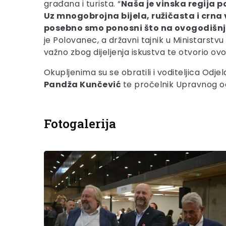
građana i turista. “
Naša je vinska regija p
Uz mnogobrojna bijela, ružičasta i crna
posebno smo ponosni što na ovogodišnj
je Polovanec, a državni tajnik u Ministarstv
važno zbog dijeljenja iskustva te otvorio ovo
Okupljenima su se obratili i voditeljica Odj
Pandža Kunčević
te pročelnik Upravnog od
Fotogalerija