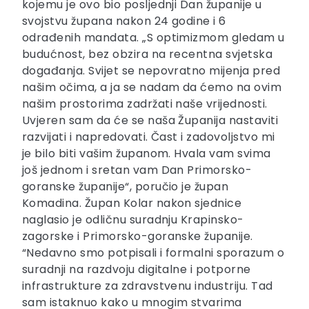
kojemu je ovo bio posljednji Dan županije u
svojstvu župana nakon 24 godine i 6
odrađenih mandata.
„S optimizmom gledam u
budućnost, bez obzira na recentna svjetska
događanja.
Svijet se nepovratno mijenja pred
našim očima, a ja se nadam da ćemo na ovim
našim prostorima zadržati naše vrijednosti.
Uvjeren sam da će se naša Županija nastaviti
razvijati i napredovati.
Čast i zadovoljstvo mi
je bilo biti vašim županom.
Hvala vam svima
još jednom i sretan vam Dan Primorsko-
goranske županije“, poručio je župan
Komadina.
Župan Kolar nakon sjednice
naglasio je odličnu suradnju Krapinsko-
zagorske i Primorsko-goranske županije.
“Nedavno smo potpisali i formalni sporazum o
suradnji na razdvoju digitalne i potporne
infrastrukture za zdravstvenu industriju. Tad
sam istaknuo kako u mnogim stvarima