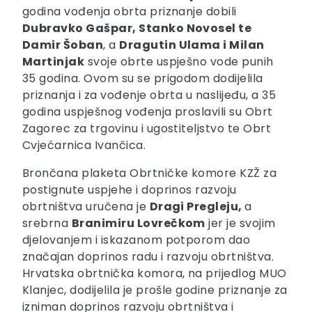
godina vođenja obrta priznanje dobili
Dubravko Gašpar, Stanko Novosel te
Damir Šoban
, a
Dragutin Ulama i Milan
Martinjak
svoje obrte uspješno vode punih
35 godina. Ovom su se prigodom dodijelila
priznanja i za vođenje obrta u naslijeđu, a 35
godina uspješnog vođenja proslavili su Obrt
Zagorec za trgovinu i ugostiteljstvo te Obrt
Cvjećarnica Ivančica.
Brončana plaketa Obrtničke komore KZŽ za
postignute uspjehe i doprinos razvoju
obrtništva uručena je
Dragi Pregleju,
a
srebrna
Branimiru Lovrečkom
jer je svojim
djelovanjem i iskazanom potporom dao
značajan doprinos radu i razvoju obrtništva.
Hrvatska obrtnička komora, na prijedlog MUO
Klanjec, dodijelila je prošle godine priznanje za
izniman doprinos razvoju obrtništva i