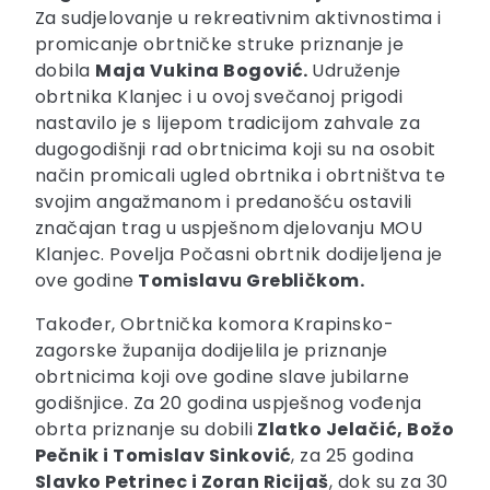
Za sudjelovanje u rekreativnim aktivnostima i
promicanje obrtničke struke priznanje je
dobila
Maja Vukina Bogović.
Udruženje
obrtnika Klanjec i u ovoj svečanoj prigodi
nastavilo je s lijepom tradicijom zahvale za
dugogodišnji rad obrtnicima koji su na osobit
način promicali ugled obrtnika i obrtništva te
svojim angažmanom i predanošću ostavili
značajan trag u uspješnom djelovanju MOU
Klanjec. Povelja Počasni obrtnik dodijeljena je
ove godine
Tomislavu Grebličkom.
Također, Obrtnička komora Krapinsko-
zagorske županija dodijelila je priznanje
obrtnicima koji ove godine slave jubilarne
godišnjice. Za 20 godina uspješnog vođenja
obrta priznanje su dobili
Zlatko Jelačić, Božo
Pečnik i Tomislav Sinković
, za 25 godina
Slavko Petrinec i Zoran Ricijaš
, dok su za 30