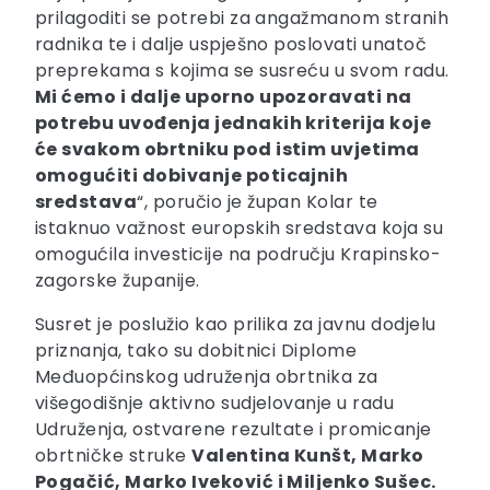
prilagoditi se potrebi za angažmanom stranih
radnika te i dalje uspješno poslovati unatoč
preprekama s kojima se susreću u svom radu.
Mi ćemo i dalje uporno upozoravati na
potrebu uvođenja jednakih kriterija koje
će svakom obrtniku pod istim uvjetima
omogućiti dobivanje poticajnih
sredstava
“, poručio je župan Kolar te
istaknuo važnost europskih sredstava koja su
omogućila investicije na području Krapinsko-
zagorske županije.
Susret je poslužio kao prilika za javnu dodjelu
priznanja, tako su dobitnici Diplome
Međuopćinskog udruženja obrtnika za
višegodišnje aktivno sudjelovanje u radu
Udruženja, ostvarene rezultate i promicanje
obrtničke struke
Valentina Kunšt, Marko
Pogačić, Marko Iveković i Miljenko Sušec.