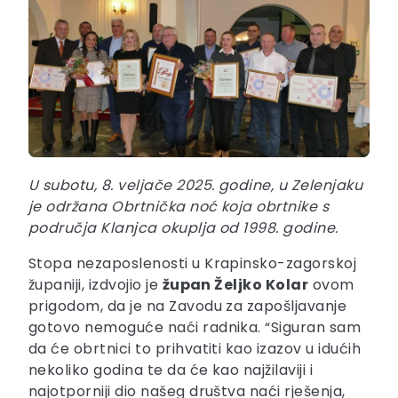
U subotu, 8. veljače 2025. godine, u Zelenjaku
je održana Obrtnička noć koja obrtnike s
područja Klanjca okuplja od 1998. godine.
Stopa nezaposlenosti u Krapinsko-zagorskoj
županiji, izdvojio je
župan Željko Kolar
ovom
prigodom, da je na Zavodu za zapošljavanje
gotovo nemoguće naći radnika. “Siguran sam
da će obrtnici to prihvatiti kao izazov u idućih
nekoliko godina te da će kao najžilaviji i
najotporniji dio našeg društva naći rješenja,