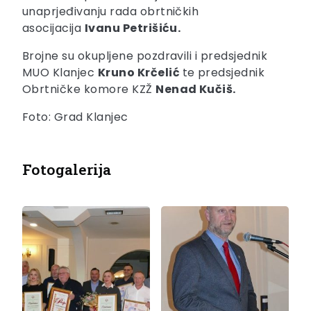
unaprjeđivanju rada obrtničkih
asocijacija
Ivanu Petrišiću.
Brojne su okupljene pozdravili i predsjednik
MUO Klanjec
Kruno Krčelić
te predsjednik
Obrtničke komore KZŽ
Nenad Kučiš.
Foto: Grad Klanjec
Fotogalerija