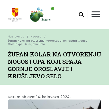
Naslovnica
Novosti
Župan Kolar na otvorenju nogostupa koji spaja Gornje 
Oroslavje i Krušljevo Selo
ŽUPAN KOLAR NA OTVORENJU
NOGOSTUPA KOJI SPAJA
GORNJE OROSLAVJE I
KRUŠLJEVO SELO
Datum objave: 14. kolovoza 2024.