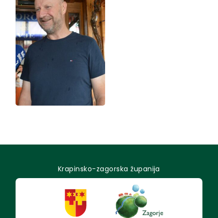
Krapinsko-zagorska županija