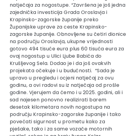
natječaja za nogostupe. “Završena je još jedna
zajednička investicija Grada Oroslavja i
Krapinsko-zagorske županije preko
Županijske uprave za ceste Krapinsko-
zagorske županije. Obnovljene su četiri dionice
na području Oroslavja, ukupne vrijednosti
gotovo 494 tisuće eura plus 60 tisuća eura za
ovaj nogostup u Ulici Ljube Babića do
Krušljevog Sela. Dodao je i da još ovakvih
projekata očekuje i u budućnosti. “Sada je
upravo u pregledu i ocjeni natječaj za ovu
godinu, a ovi radovi su iz natječaja od prošle
godine. Vjerujem da ćemo i u 2025. godini, ali i
sad najesen ponovno realizirati barem
desetak kilometara novih nogostupa na
području Krapinsko-zagorske županije i tako
povećati sigurnost u prometu kako za
pješake, tako i za same vozače motornih