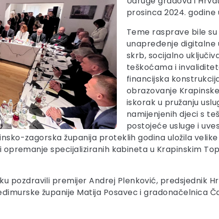
Udruge gradova i Hrvats
prosinca 2024. godine
Teme rasprave bile su 
unapređenje digitalne
skrb, socijalno uključi
teškoćama i invalidite
financijska konstrukci
obrazovanje Krapinske
iskorak u pružanju usl
namijenjenih djeci s te
postojeće usluge i uve
insko-zagorska županija proteklih godina uložila velik
e i opremanje specijaliziranih kabineta u Krapinskim To
 pozdravili premijer Andrej Plenković, predsjednik Hr
đimurske županije Matija Posavec i gradonačelnica Čak