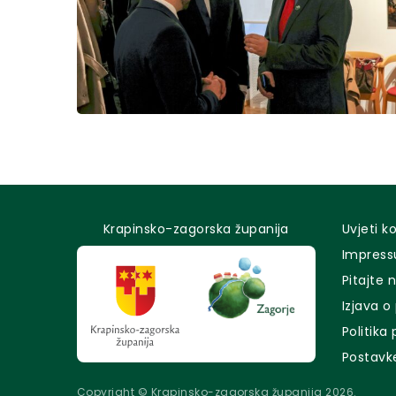
Krapinsko-zagorska županija
Uvjeti k
Impres
Pitajte 
Izjava o
Politika
Postavk
Copyright © Krapinsko-zagorska županija 2026.