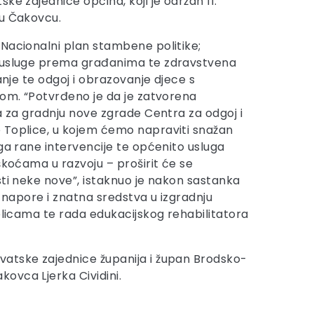
ke zajednice općina, koji je održan 11.
 u Čakovcu.
Nacionalni plan stambene politike;
 usluge prema građanima te zdravstvena
vanje te odgoj i obrazovanje djece s
tom. “Potvrđeno je da je zatvorena
ja za gradnju nove zgrade Centra za odgoj i
 Toplice, u kojem ćemo napraviti snažan
uga rane intervencije te općenito usluga
škoćama u razvoju – proširit će se
sti neke nove”, istaknuo je nakon sastanka
e napore i znatna sredstva u izgradnju
plicama te rada edukacijskog rehabilitatora
vatske zajednice županija i župan Brodsko-
ovca Ljerka Cividini.