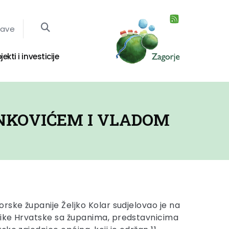
jave
jekti i investicije
NKOVIĆEM I VLADOM
rske županije Željko Kolar sudjelovao je na
ike Hrvatske sa županima, predstavnicima