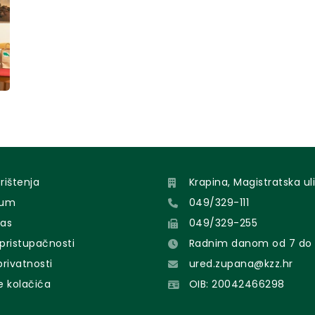
orištenja
Krapina, Magistratska uli
sum
049/329-111
nas
049/329-255
 pristupačnosti
Radnim danom od 7 do 
 privatnosti
ured.zupana@kzz.hr
e kolačića
OIB: 20042466298