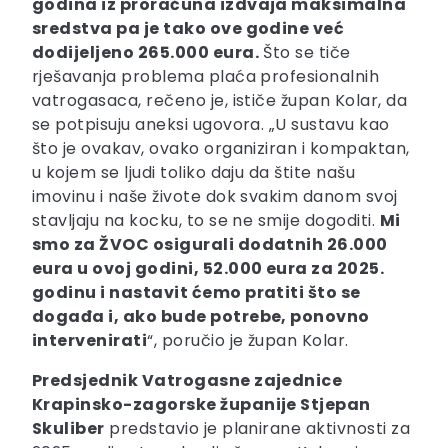
godina iz proračuna izdvaja maksimalna
sredstva pa je tako ove godine već
dodijeljeno 265.000 eura.
Što se tiče
rješavanja problema plaća profesionalnih
vatrogasaca, rečeno je, ističe župan Kolar, da
se potpisuju aneksi ugovora. „U sustavu kao
što je ovakav, ovako organiziran i kompaktan,
u kojem se ljudi toliko daju da štite našu
imovinu i naše živote dok svakim danom svoj
stavljaju na kocku, to se ne smije dogoditi.
Mi
smo za ŽVOC osigurali dodatnih 26.000
eura u ovoj godini, 52.000 eura za 2025.
godinu i nastavit ćemo pratiti što se
događa i, ako bude potrebe, ponovno
intervenirati
“, poručio je župan Kolar.
Predsjednik Vatrogasne zajednice
Krapinsko-zagorske županije Stjepan
Skuliber
predstavio je planirane aktivnosti za