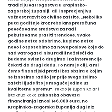
tradiciju vatrogastva u Krapinsko-
zagorskoj županiji, ali i neprocjenjivu
važnost razvitka civilne zaštite. „Nekoliko
puta godišnje kroz rebalans proračuna
povećavamo sredstva za rad i
pokušavamo pratiti trendove. Svake
godine nešto odobrimo, kupimo nešto
novo i osposobimo za nove poslove koje do
sad vatrogasci nisu radili ne želeći da
budemo ovisni o drugima i za intervencije
čekati da drugi dođu. To nam je cilj, a mi
ćemo financijski pratiti bez obzira o kojim
se iznosima radilo jer prije svega želimo
zaštiti ljude što je moguće jedino uz
kvalitetnu opremu“,
rekao je župan Kolar i
istaknuo kako z
akonska obaveza
financiranja iznosi 146.000 eura, no
Krapinska-zagorska županija dugi niz