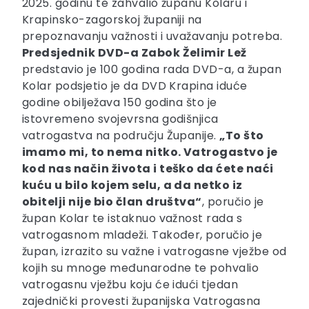
2025. godinu te zahvalio županu Kolaru i
Krapinsko-zagorskoj županiji na
prepoznavanju važnosti i uvažavanju potreba.
Predsjednik DVD-a Zabok Želimir Lež
predstavio je 100 godina rada DVD-a, a župan
Kolar podsjetio je da DVD Krapina iduće
godine obilježava 150 godina što je
istovremeno svojevrsna godišnjica
vatrogastva na području Županije.
„To što
imamo mi, to nema nitko. Vatrogastvo je
kod nas način života i teško da ćete naći
kuću u bilo kojem selu, a da netko iz
obitelji nije bio član društva“
, poručio je
župan Kolar te istaknuo važnost rada s
vatrogasnom mladeži. Također, poručio je
župan, izrazito su važne i vatrogasne vježbe od
kojih su mnoge međunarodne te pohvalio
vatrogasnu vježbu koju će idući tjedan
zajednički provesti županijska Vatrogasna