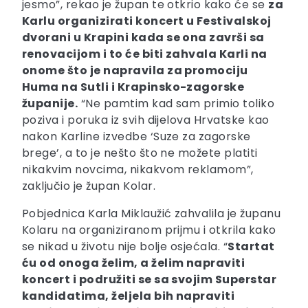
jesmo”, rekao je župan te otkrio kako će se
za
Karlu organizirati koncert u Festivalskoj
dvorani u Krapini kada se ona završi sa
renovacijom i to će biti zahvala Karli na
onome što je napravila za promociju
Huma na Sutli i Krapinsko-zagorske
županije.
“Ne pamtim kad sam primio toliko
poziva i poruka iz svih dijelova Hrvatske kao
nakon Karline izvedbe ‘Suze za zagorske
brege’, a to je nešto što ne možete platiti
nikakvim novcima, nikakvom reklamom”,
zaključio je župan Kolar.
Pobjednica Karla Miklaužić zahvalila je županu
Kolaru na organiziranom prijmu i otkrila kako
se nikad u životu nije bolje osjećala. “
Startat
ću od onoga želim, a želim napraviti
koncert i podružiti se sa svojim Superstar
kandidatima, željela bih napraviti