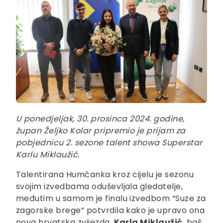
U ponedjeljak, 30. prosinca 2024. godine,
župan Željko Kolar pripremio je prijam za
pobjednicu 2. sezone talent showa Superstar
Karlu Miklaužić.
Talentirana Humčanka kroz cijelu je sezonu
svojim izvedbama oduševljala gledatelje,
međutim u samom je finalu izvedbom “Suze za
zagorske brege” potvrdila kako je upravo ona
nova hrvatska zvijezda.
Karla Miklaužić
, baš