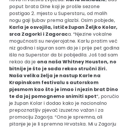
poput brata Dine koji je prošle sezone
postigao 2. mjesto u Superstaru, od malih
nogu gaji ljubav prema glazbi. Osim pobjede,
Karla je osvojila, ističe župan Željko Kolar,
srca Zagorki i Zagorac
a. “Njezine vokalne
mogućnosti su nevjerojatne. Karlu pratim već
niz godina i siguran sam da je i prije pet godina
išla na Superstar da bi pobijedila. Još tad sam
rekao da je
ona naša Whitney Houston, no
bitnije je što je sada rekao stručni žiri.
Naša velika želja je nastup Karle na
Krapinskom festivalu s autorskom
pjesmom kao što je imao i njezin brat Dino
te da joj pomognemo snimiti spot
“, poručio
je župan Kolar i dodao kako je nacionalno
prepoznatljiv pjevač izuzetno važan i za
promociju Zagorja. “Ona je spremna, ali
pitanje je je li spremna Hrvatska. Mi u Zagorju