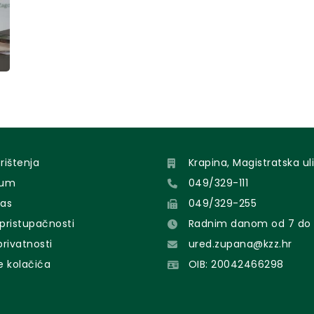
orištenja
Krapina, Magistratska uli
sum
049/329-111
nas
049/329-255
 pristupačnosti
Radnim danom od 7 do 
 privatnosti
ured.zupana@kzz.hr
e kolačića
OIB: 20042466298