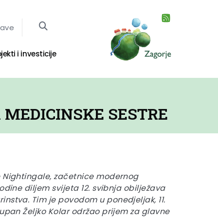
jave
jekti i investicije
 MEDICINSKE SESTRE
e Nightingale, začetnice modernog
odine diljem svijeta 12. svibnja obilježava
nstva. Tim je povodom u ponedjeljak, 11.
upan Željko Kolar održao prijem za glavne