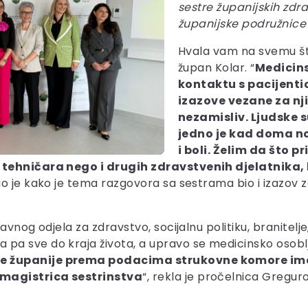
sestre županijskih zdr
županijske podružnice
Hvala vam na svemu što
župan Kolar. “
Medicins
kontaktu s pacijentic
izazove vezane za nji
nezamisliv. Ljudske 
jedno je kad doma no
i boli. Želim da što 
i tehničara nego i drugih zdravstvenih djelatnika,
o je kako je tema razgovora sa sestrama bio i izazov za
vnog odjela za zdravstvo, socijalnu politiku, branitelje
 pa sve do kraja života, a upravo se medicinsko osoblj
e županije prema podacima strukovne komore ima
 magistrica sestrinstva
“, rekla je pročelnica Greguro