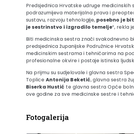
Predsjednica Hrvatske udruge medicinskih 
podrazumijeva materijalna prava i preopter
sustavu, razvoju tehnologije,
posebno je bi
je sestrinstvo i izgradilo temelje
“, rekla
Biti medicinska sestra znači svakodnevno biti
predsjednica županijske Podružnice Hrvats
medicinskim sestrama i tehničarima na podru
profesionalne okvire i postaje istinska ljuds
Na prijmu su sudjelovale i glavna sestra Sp
Toplice
Antonija Beketić
, glavna sestra ž
Biserka Hustić
te glavna sestra Opće bolni
ove godine za sve medicinske sestre i tehnič
Fotogalerija