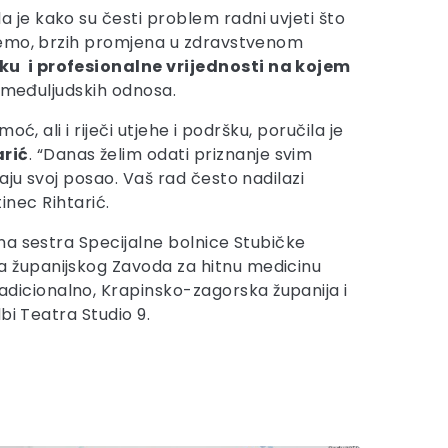
a je kako su česti problem radni uvjeti što
ećemo, brzih promjena u zdravstvenom
u i profesionalne vrijednosti na kojem
t međuljudskih odnosa.
, ali i riječi utjehe i podršku, poručila je
arić
. “Danas želim odati priznanje svim
ju svoj posao. Vaš rad često nadilazi
inec Rihtarić.
vna sestra Specijalne bolnice Stubičke
ra županijskog Zavoda za hitnu medicinu
radicionalno, Krapinsko-zagorska županija i
bi Teatra Studio 9.