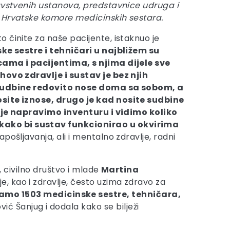
avstvenih ustanova, predstavnice udruga i
 Hrvatske komore medicinskih sestara.
 činite za naše pacijente, istaknuo je
ke sestre i tehničari u najbližem su
ama i pacijentima, s njima dijele sve
hovo zdravlje i sustav je bez njih
sudbine redovito nose doma sa sobom, a
site iznose, drugo je kad nosite sudbine
prije napravimo inventuru i vidimo koliko
 kako bi sustav funkcionirao u okvirima
pošljavanja, ali i mentalno zdravlje, radni
, civilno društvo i mlade
Martina
e, kao i zdravlje, često uzima zdravo za
mo 1503 medicinske sestre, tehničara,
vić Šanjug i dodala kako se bilježi