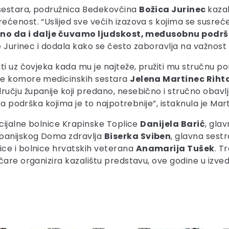
sestara, podružnica Bedekovčina
Božica Jurinec
kazal
ećenost. “Uslijed sve većih izazova s kojima se susr
tno da i dalje čuvamo ljudskost, međusobnu podršk
 je Jurinec i dodala kako se često zaboravlja na važnos
 uz čovjeka kada mu je najteže, pružiti mu stručnu pomoć
ke komore medicinskih sestara
Jelena Martinec Riht
čju županije koji predano, nesebično i stručno obavlja
ka podrška kojima je to najpotrebnije”, istaknula je Mart
ecijalne bolnice Krapinske Toplice
Danijela Barić
, gla
upanijskog Doma zdravlja
Biserka Sviben
, glavna sest
ce i bolnice hrvatskih veterana
Anamarija Tušek
. T
are organizira kazalištu predstavu, ove godine u izved