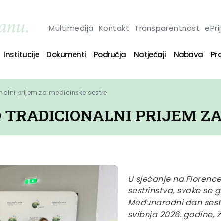
Multimedija
Kontakt
Transparentnost
ePri
Institucije
Dokumenti
Područja
Natječaji
Nabava
Pro
nalni prijem za medicinske sestre
 TRADICIONALNI PRIJEM ZA
U sjećanje na Florenc
sestrinstva, svake se g
Međunarodni dan sestri
svibnja 2026. godine,
ž