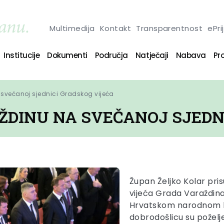
Multimedija
Kontakt
Transparentnost
ePri
Institucije
Dokumenti
Područja
Natječaji
Nabava
Pro
 svečanoj sjednici Gradskog vijeća
ŽDINU NA SVEČANOJ SJEDN
Župan Željko Kolar pri
vijeća Grada Varaždina
Hrvatskom narodnom ka
dobrodošlicu su poželj