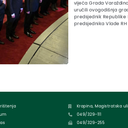
vijeća Grada Varaždina N
uručili ovogodišnja gra
predsjednik Republike 
predsjednika Vlade RH 
orištenja
Krapina, Magistratska uli
sum
049/329-111
nas
049/329-255