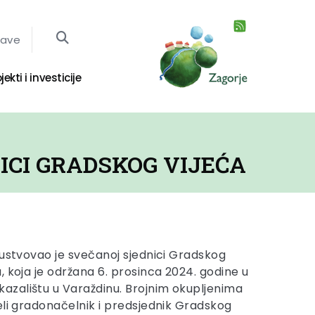
jave
jekti i investicije
ICI GRADSKOG VIJEĆA
sustvovao je svečanoj sjednici Gradskog
, koja je održana 6. prosinca 2024. godine u
zalištu u Varaždinu. Brojnim okupljenima
eli gradonačelnik i predsjednik Gradskog