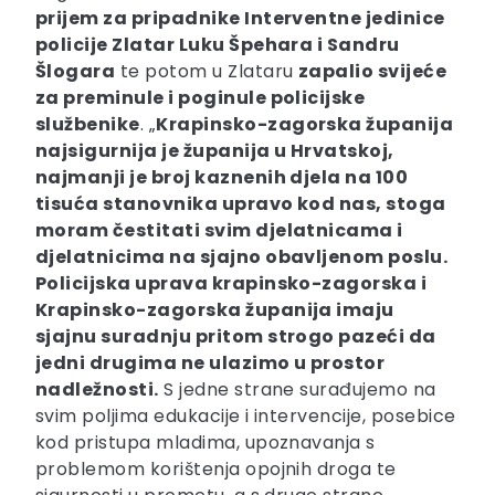
prijem za pripadnike Interventne jedinice
policije Zlatar Luku Špehara i Sandru
Šlogara
te potom u Zlataru
zapalio svijeće
za preminule i poginule policijske
službenike
. „
Krapinsko-zagorska županija
najsigurnija je županija u Hrvatskoj,
najmanji je broj kaznenih djela na 100
tisuća stanovnika upravo kod nas, stoga
moram čestitati svim djelatnicama i
djelatnicima na sjajno obavljenom poslu.
Policijska uprava krapinsko-zagorska i
Krapinsko-zagorska županija imaju
sjajnu suradnju pritom strogo pazeći da
jedni drugima ne ulazimo u prostor
nadležnosti.
S jedne strane surađujemo na
svim poljima edukacije i intervencije, posebice
kod pristupa mladima, upoznavanja s
problemom korištenja opojnih droga te