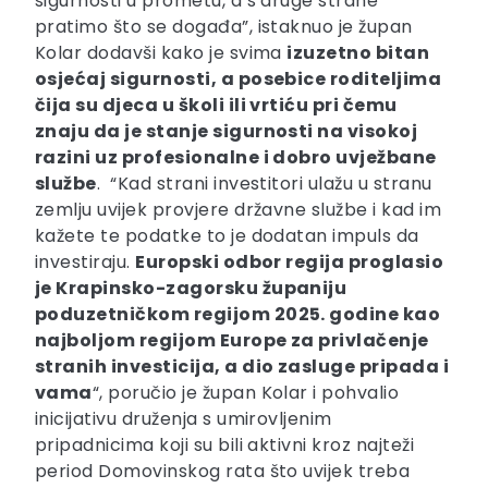
sigurnosti u prometu, a s druge strane
pratimo što se događa”, istaknuo je župan
Kolar dodavši kako je svima
izuzetno bitan
osjećaj sigurnosti, a posebice roditeljima
čija su djeca u školi ili vrtiću pri čemu
znaju da je stanje sigurnosti na visokoj
razini uz profesionalne i dobro uvježbane
službe
. “Kad strani investitori ulažu u stranu
zemlju uvijek provjere državne službe i kad im
kažete te podatke to je dodatan impuls da
investiraju.
Europski odbor regija proglasio
je Krapinsko-zagorsku županiju
poduzetničkom regijom 2025. godine kao
najboljom regijom Europe za privlačenje
stranih investicija, a dio zasluge pripada i
vama
“, poručio je župan Kolar i pohvalio
inicijativu druženja s umirovljenim
pripadnicima koji su bili aktivni kroz najteži
period Domovinskog rata što uvijek treba