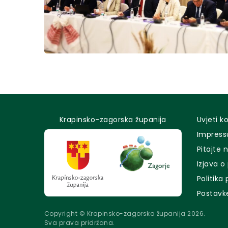
Krapinsko-zagorska županija
Uvjeti k
Impres
Pitajte 
Izjava o
Politika
Postavk
Copyright © Krapinsko-zagorska županija 2026.
Sva prava pridržana.