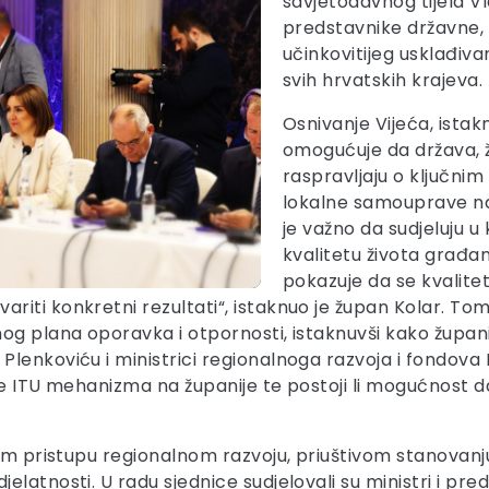
savjetodavnog tijela V
predstavnike državne, r
učinkovitijeg usklađiva
svih hrvatskih krajeva.
Osnivanje Vijeća, istak
omogućuje da država, ž
raspravljaju o ključnim
lokalne samouprave naj
je važno da sudjeluju u 
kvalitetu života građ
pokazuje da se kvalit
iti konkretni rezultati“, istaknuo je župan Kolar. Tom 
g plana oporavka i otpornosti, istaknuvši kako županije
Plenkoviću i ministrici regionalnoga razvoja i fondova
nje ITU mehanizma na županije te postoji li mogućnost d
škom pristupu regionalnom razvoju, priuštivom stanovan
atnosti. U radu sjednice sudjelovali su ministri i pred