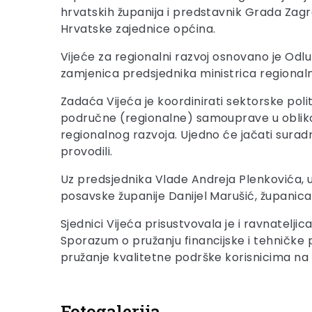
hrvatskih županija i predstavnik Grada Zagr
Hrvatske zajednice općina.
Vijeće za regionalni razvoj osnovano je Odl
zamjenica predsjednika ministrica regional
Zadaća Vijeća je koordinirati sektorske poli
područne (regionalne) samouprave u oblikova
regionalnog razvoja. Ujedno će jačati suradnj
provodili.
Uz predsjednika Vlade Andreja Plenkovića, u
posavske županije Danijel Marušić, župani
Sjednici Vijeća prisustvovala je i ravnatelj
Sporazum o pružanju financijske i tehničke
pružanje kvalitetne podrške korisnicima na 
Fotogalerija