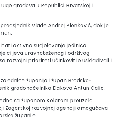
druge gradova u Republici Hrvatskoj i
 predsjednik Vlade Andrej Plenković, dok je
gman.
icati aktivno sudjelovanje jedinica
je ciljeva uravnoteženog i održivog
razvojni prioriteti učinkovitije usklađivali i
 zajednice županija i župan Brodsko-
jenik gradonačelnika Đakova Antun Galić.
e zajedno sa županom Kolarom preuzela
oji Zagorskoj razvojnoj agenciji omogućava
orske županije.