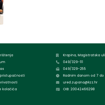
orištenja
Krapina, Magistratska uli
sum
049/329-111
nas
049/329-255
 pristupačnosti
Radnim danom od 7 do 
 privatnosti
ured.zupana@kzz.hr
e kolačića
OIB: 20042466298