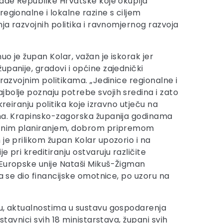
lade Republike Hrvatske koje okuplja
egionalne i lokalne razine s ciljem
nja razvojnih politika i ravnomjernog razvoja
nuo je župan Kolar, važan je iskorak jer
upanije, gradovi i općine zajednički
 razvojnim politikama. „Jedinice regionalne i
bolje poznaju potrebe svojih sredina i zato
kreiranju politika koje izravno utječu na
ana. Krapinsko-zagorska županija godinama
etnim planiranjem, dobrom pripremom
je prilikom župan Kolar upozorio i na
 pri kreditiranju ostvaruju različite
 Europske unije Nataši Mikuš-Žigman
a se dio financijske omotnice, po uzoru na
ju, aktualnostima u sustavu gospodarenja
stavnici svih 18 ministarstava, župani svih