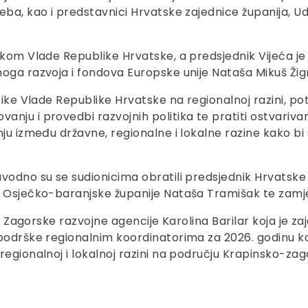
eba, kao i predstavnici Hrvatske zajednice županija, U
ukom Vlade Republike Hrvatske, a predsjednik Vijeća je
noga razvoja i fondova Europske unije Nataša Mikuš Ži
tike Vlade Republike Hrvatske na regionalnoj razini, pot
nju i provedbi razvojnih politika te pratiti ostvarivan
u između državne, regionalne i lokalne razine kako bi se 
vodno su se sudionicima obratili predsjednik Hrvatske
ca Osječko-baranjske županije Nataša Tramišak te zam
ica Zagorske razvojne agencije Karolina Barilar koja j
 podrške regionalnim koordinatorima za 2026. godinu k
regionalnoj i lokalnoj razini na području Krapinsko-zag