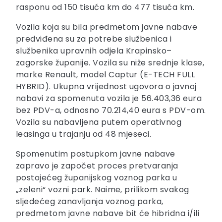
rasponu od 150 tisuća km do 477 tisuća km.
Vozila koja su bila predmetom javne nabave
predviđena su za potrebe službenica i
službenika upravnih odjela Krapinsko–
zagorske županije. Vozila su niže srednje klase,
marke Renault, model Captur (E-TECH FULL
HYBRID). Ukupna vrijednost ugovora o javnoj
nabavi za spomenuta vozila je 56.403,36 eura
bez PDV-a, odnosno 70.214,40 eura s PDV-om.
Vozila su nabavljena putem operativnog
leasinga u trajanju od 48 mjeseci.
Spomenutim postupkom javne nabave
zapravo je započet proces pretvaranja
postojećeg županijskog voznog parka u
„zeleni“ vozni park. Naime, prilikom svakog
sljedećeg zanavljanja voznog parka,
predmetom javne nabave bit će hibridna i/ili