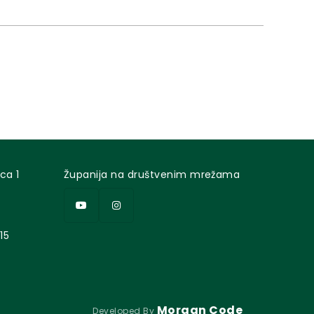
o-zagorske županije“ br. 40/18) i članka 32.
 Krapinsko-zagorske županije („Službeni glasnik
o-zagorske županije“, br. 31/01.,...
ca 1
Županija na društvenim mrežama
15
Morgan Code
Developed By