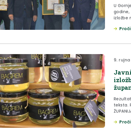
U Gornj
godine, 
izložbe
Krapinsk
Proči
čiji je
Drugi na
dok su 
9. rujn
Javni
izlož
župan
Rezulta
teksta.
ŽUPANIJ
2140-06
Proči
članka 1
Krapins