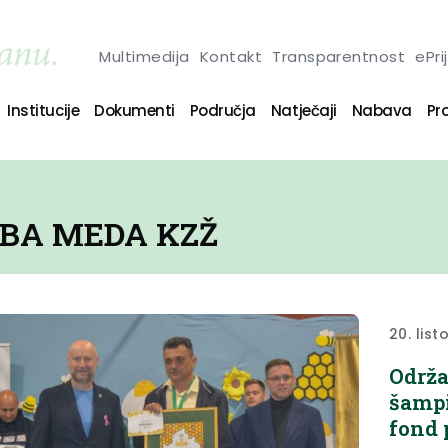
Multimedija
Kontakt
Transparentnost
ePri
Institucije
Dokumenti
Područja
Natječaji
Nabava
Pro
ŽBA MEDA KZŽ
20. lis
Održa
šampi
fond 