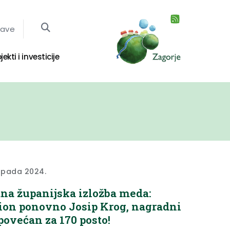
jave
jekti i investicije
topada 2024.
na županijska izložba meda:
on ponovno Josip Krog, nagradni
povećan za 170 posto!