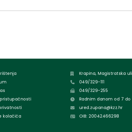
Krapinsk
Statuta
Krapinsk
orištenja
Krapina, Magistratska uli
sum
049/329-111
nas
049/329-255
 pristupačnosti
Radnim danom od 7 do 
 privatnosti
ured.zupana@kzz.hr
e kolačića
OIB: 20042466298