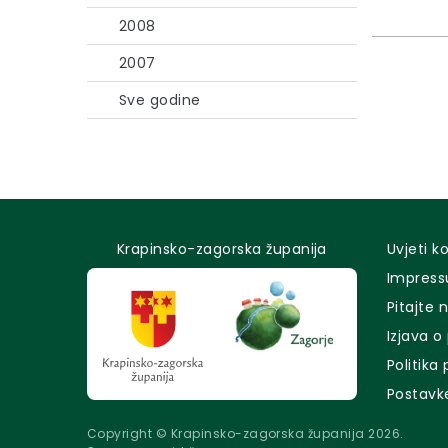
2008
2007
Sve godine
Krapinsko-zagorska županija
Uvjeti k
Impres
Pitajte 
Izjava o
Politika
Postavk
Copyright © Krapinsko-zagorska županija 2026.