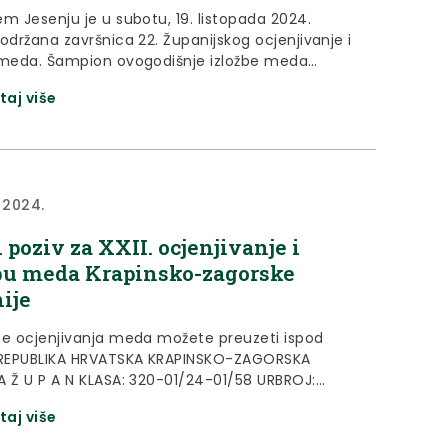
em Jesenju je u subotu, 19. listopada 2024.
održana završnica 22. Županijskog ocjenjivanje i
 meda. Šampion ovogodišnje izložbe meda
o-zagorske županije je Josip Krog iz Petrovskog ,
taj više
 bagremov med dobio maksimalnu ocjenu 20,00.
jbolji med proizveo je Ivica Kozina iz Petrovskog,
se na trećem mjestu ove godine...
a 2024.
 poziv za XXII. ocjenjivanje i
bu meda Krapinsko-zagorske
ije
te ocjenjivanja meda možete preuzeti ispod
 REPUBLIKA HRVATSKA KRAPINSKO-ZAGORSKA
A Ž U P A N KLASA: 320-01/24-01/58 URBROJ:
/13-24-3 Krapina, 9. rujna 2024. Na temelju
taj više
7. stavak 1. Pravilnika ocjenjivanja i izložbe meda
ko-zagorske županije („Službeni glasnik