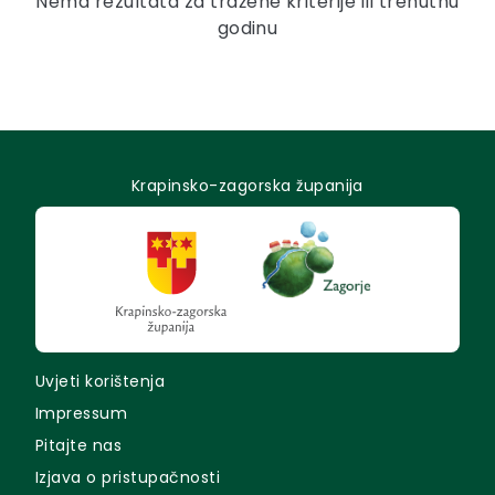
Nema rezultata za tražene kriterije ili trenutnu
godinu
Krapinsko-zagorska županija
Uvjeti korištenja
Impressum
Pitajte nas
Izjava o pristupačnosti