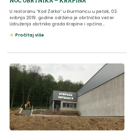
NOĆ OBRTNIKA – KRAPINA
U restoranu “Kod Žarka“ u Đurmancu u petak, 03.
svibnja 2019. godine održana je obrtnička večer
Udruženja obrtnika grada Krapine i općina
Đurmanec, Jesenje, Petrovsko i Radoboj.
Pročitaj više