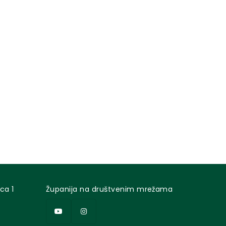
ca 1
Županija na društvenim mrežama