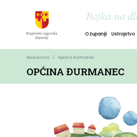
O županiji
Ustrojstvo
Naslovnica
Općina Đurmanec
OPĆINA ĐURMANEC