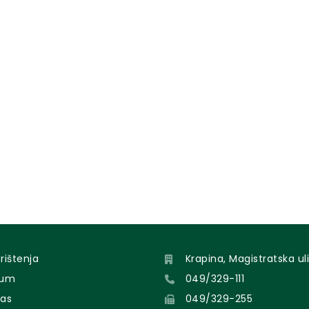
orištenja
Krapina, Magistratska uli
sum
049/329-111
nas
049/329-255