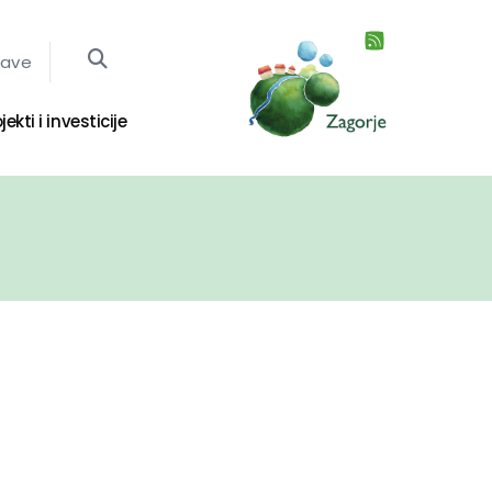
jave
jekti i investicije