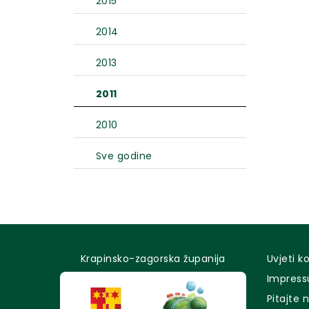
2015
2014
2013
2011
2010
Sve godine
Krapinsko-zagorska županija
Uvjeti k
Impres
Pitajte 