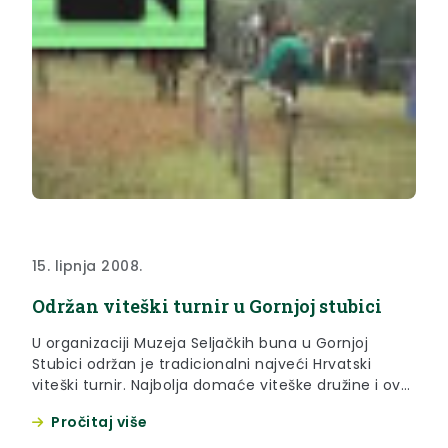
15. lipnja 2008.
Održan viteški turnir u Gornjoj stubici
U organizaciji Muzeja Seljačkih buna u Gornjoj
Stubici održan je tradicionalni najveći Hrvatski
viteški turnir. Najbolja domaće viteške družine i ove
su nas godine podsjetile kako se u Hrvatskoj živjelo i
Pročitaj više
zabavljalo prije Turskih provala u naše krajeve.