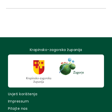
Komentar i izjavu na temu priloga dala je "supruga
Franje Tahija" organizatorica turnira.
Krapinsko-zagorska županija
Uvjeti korištenja
Impressum
Pitajte nas