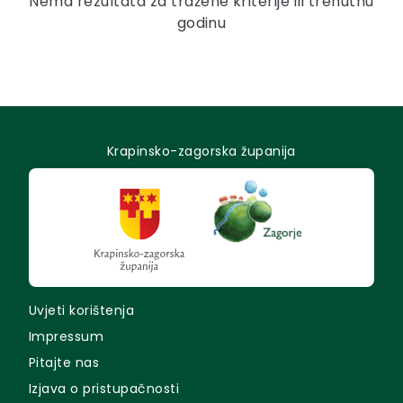
Nema rezultata za tražene kriterije ili trenutnu
godinu
Krapinsko-zagorska županija
Uvjeti korištenja
Impressum
Pitajte nas
Izjava o pristupačnosti