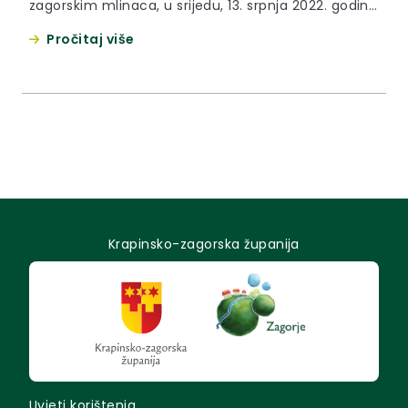
zagorskim mlinaca, u srijedu, 13. srpnja 2022. godine
održana je dodjela ugovora korisnicima koji su
Pročitaj više
ostvarili pravo na županijsku potporu za proizvodnju
zagorskih mlinaca.
Krapinsko-zagorska županija
Uvjeti korištenja