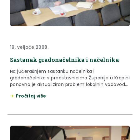
19. veljače 2008.
Sastanak gradonačelnika i načelnika
Na jučerašnjem sastanku načelnika i
gradonačelnika s predstavnicima Županije u Krapini
ponovno je aktualiziran problem lokalnih vodovoda
za koje se brinu mještani. Prema podacima Zavoda
Pročitaj više
za javno zdravstvo u 90 posto uzoraka iz lokalnih
vodovoda širom Zagorja pokazalo je da voda nije
zdravstveno ispravna, što znači da nije ni za piće.