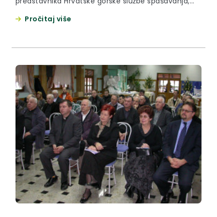
predstavnika Hrvatske gorske službe spašavanja,
predstavnika Područnog ureda za zaštitu i
Pročitaj više
spašavanje, te predstavnika planinarskih društava
iz naše županije dogovoreno je osnivanje Stanice
Hrvatske gorske službe spašavanja u Krapinsko-
zagorskoj županiji.