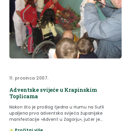
11. prosinca 2007.
Adventske svijeće u Krapinskim
Toplicama
Nakon što je prošlog tjedna u Humu na Sutli
upaljena prva adventska svijeća županijske
manifestacije »Advent u Zagorju«, jučer je
zapaljena i druga svijeća na adventskom vijencu
Pročitaj više