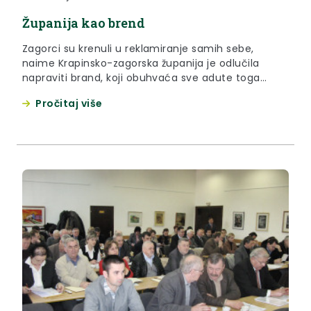
Županija kao brend
Zagorci su krenuli u reklamiranje samih sebe,
naime Krapinsko-zagorska županija je odlučila
napraviti brand, koji obuhvaća sve adute toga
kraja. Sve najbolje što Zagorje nudi od danas se
Pročitaj više
može iščitati iz novog logotipa Krapinsko-zagorske
županije.