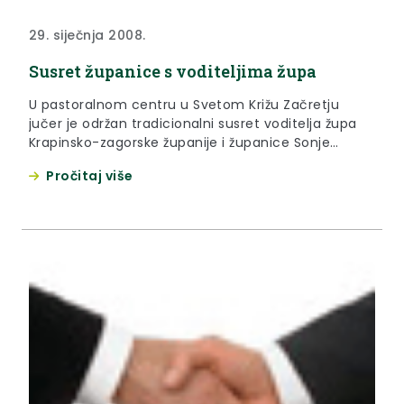
29. siječnja 2008.
Susret županice s voditeljima župa
U pastoralnom centru u Svetom Križu Začretju
jučer je održan tradicionalni susret voditelja župa
Krapinsko-zagorske županije i županice Sonje
Borovčak. Dražen Karać, dekan krapinskog
Pročitaj više
dekanata i svetokriški župnik, kao domaćin zahvalio
je na suradnji jer se svi trude raditi na dobrobit
čovjeka i našeg Zagorja.