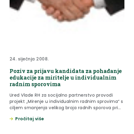
24. siječnja 2008.
Poziv za prijavu kandidata za pohađanje
edukacije za miritelje u individualnim
radnim sporovima
Ured Vlade RH za socijalno partnerstvo provodi
projekt „Mirenje u individualnim radnim sprovima“ s
ciljem smanjenja velikog broja radnih sporova pri
redovnim sudovima i primjene mirenja kao
Pročitaj više
alternativnog načina rješavanja sporova između
radnika i poslodavaca.Rok za dostavu prijave je
zaključno 15. veljače 2008. godine.