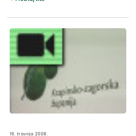
Sonja Borovčak u svojem se govoru prisjetila važnih
projekata realiziranih u proteklom razdoblju.
19. travnja 2008.