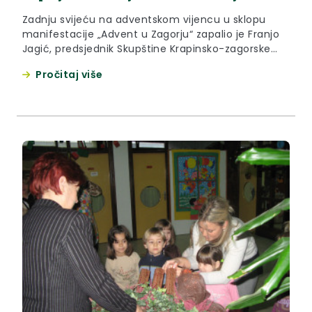
Zadnju svijeću na adventskom vijencu u sklopu
manifestacije „Advent u Zagorju“ zapalio je Franjo
Jagić, predsjednik Skupštine Krapinsko-zagorske
županije jučer na misi zornici u Bazilici Majke Božje
Pročitaj više
Bistričke u Mariji Bistrici.