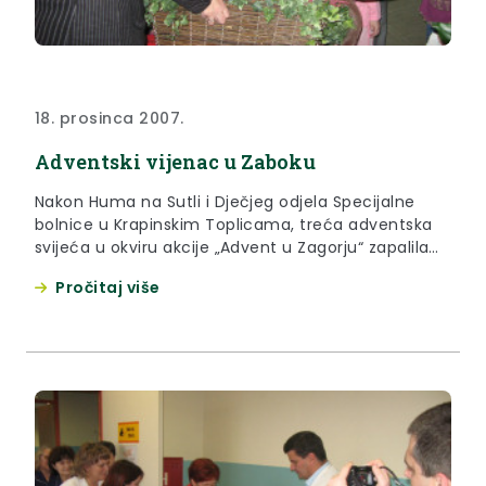
18. prosinca 2007.
Adventski vijenac u Zaboku
Nakon Huma na Sutli i Dječjeg odjela Specijalne
bolnice u Krapinskim Toplicama, treća adventska
svijeća u okviru akcije „Advent u Zagorju“ zapalila
se jučer u Dječjem vrtiću „Zipkica“ u Zaboku.
Pročitaj više
Svijeću su zapalili četverogodišnjaci iz skupine
Mišeki uz malu pomoć ravnateljice Dječjeg vrtića i
jaslica Zipkica, Dijana Lovinčić-Crnković.