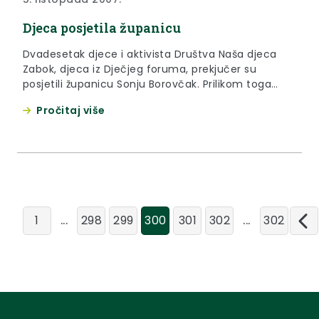
Djeca posjetila županicu
Dvadesetak djece i aktivista Društva Naša djeca
Zabok, djeca iz Dječjeg foruma, prekjučer su
posjetili županicu Sonju Borovčak. Prilikom toga
djeca su obišla ured županice, te predložili da se
Pročitaj više
pokrenu aktivnosti da u našoj županiji što više
gradova i općina postanu „ Grad ili Općina prijatelj
djece“.
...
...
1
298
299
300
301
302
302