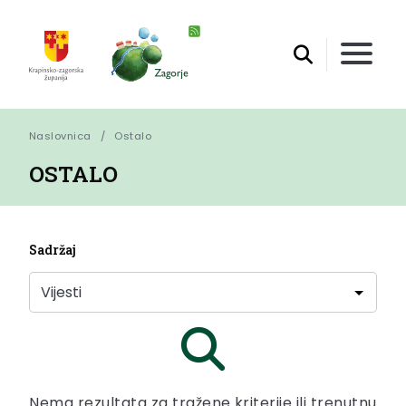
Naslovnica
Ostalo
OSTALO
Sadržaj
Nema rezultata za tražene kriterije ili trenutnu