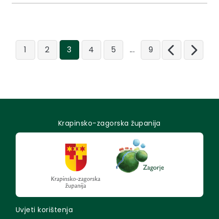
...
1
2
3
4
5
9
Krapinsko-zagorska županija
Uvjeti korištenja