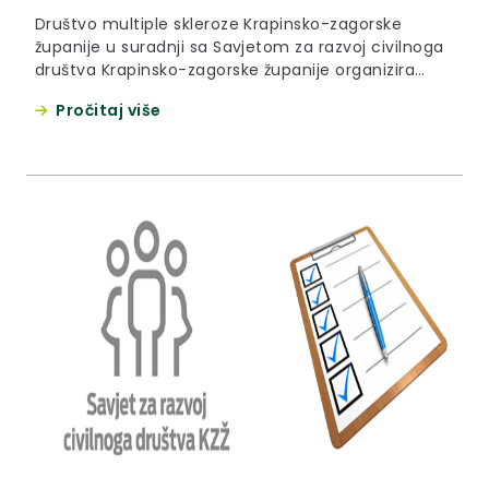
Društvo multiple skleroze Krapinsko-zagorske
županije u suradnji sa Savjetom za razvoj civilnoga
društva Krapinsko-zagorske županije organizira
radionicu „Što je savjetovanje sa zainteresiranom
Pročitaj više
javnošću?“ koja će se održati 21. studenoga 2019.
godine u prostorima Gradske knjižnice Zabok s
početkom u 13,00 sati.