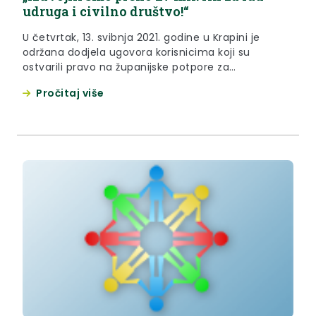
udruga i civilno društvo!“
U četvrtak, 13. svibnja 2021. godine u Krapini je
održana dodjela ugovora korisnicima koji su
ostvarili pravo na županijske potpore za
su/financiranje programa i projekata u području
Pročitaj više
prevencije zdravlja, skrbi o mladima i ranjivim
skupinama te ljudskih prava, demokratizacije i
razvoja civilnog društva.