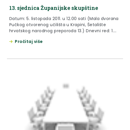
13. sjednica Županijske skupštine
Datum: 5. listopada 2011. u 12.00 sati (Mala dvorana
Pučkog otvorenog učilišta u Krapini, Šetalište
hrvatskog narodnog preporoda 13.) Dnevni red: 1.
Usvajanje Skraćenog zapisnika s 12. sjednice
Pročitaj više
Županijske skupštine Krapinsko-zagorske županije
održane dana 08. srpnja 2011. godine, 2. Polugodišnji
izvještaj o izvršenju Proračuna Krapinsko-zagorske
županije za prvo polugodište 2011. godine, 3.
Prijedlog II. izmjene...