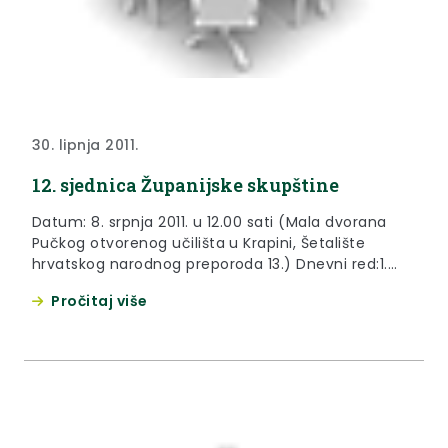
30. lipnja 2011.
12. sjednica Županijske skupštine
Datum: 8. srpnja 2011. u 12.00 sati (Mala dvorana
Pučkog otvorenog učilišta u Krapini, Šetalište
hrvatskog narodnog preporoda 13.) Dnevni red:1.
Usvajanje Skraćenog zapisnika s 11. sjednice
Pročitaj više
Županijske skupštine Krapinsko-zagorske županije
održane dana 30. svibnja 2010. godine,2.
Vatrogasna zajednica Krapinsko-zagorske županije
– Izvješće o radu i Financijsko izvješće za 2010.
godinu,3. Informacija o Strategiji razvoja...