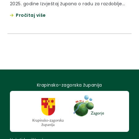
2025. godine Izvještaj župana o radu za razdoblje
srpanj-prosinac 2025. godine Informacija Policijske
Pročitaj više
uprave krapinsko-zagorske o stanju sigurnosti na
području Županije tijekom 2025. godine Izvještaj
HZZ Područni ured Krapina za razdoblje siječanj-
prosinac 2025. godine Izvještaj o radu Županijskog
savjeta mladih u 2025....
Krapinsko-zagorska županija