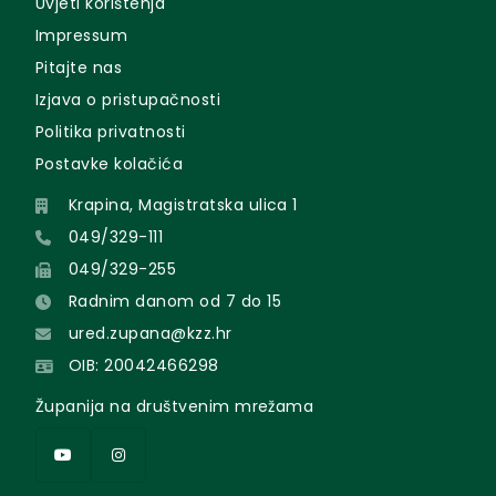
Uvjeti korištenja
Impressum
Pitajte nas
Izjava o pristupačnosti
Politika privatnosti
Postavke kolačića
Krapina, Magistratska ulica 1
049/329-111
049/329-255
Radnim danom od 7 do 15
ured.zupana@kzz.hr
OIB: 20042466298
Županija na društvenim mrežama