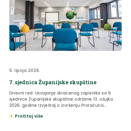
5. lipnja 2026.
7. sjednica Županijske skupštine
Dnevni red: Usvajanje skraćenog zapisnika sa 6.
sjednice Županijske skupštine održane 13. ožujka
2026. godine Izvještaj o izvršenju Proračuna
Krapinsko-zagorske županije za 2025. godinu
Pročitaj više
Prijedlog odluke o raspodjeli rezultata poslovanja
Krapinsko-zagorske županije za 2025. godinu
Prijedlog I. izmjene i dopune Plana proračuna