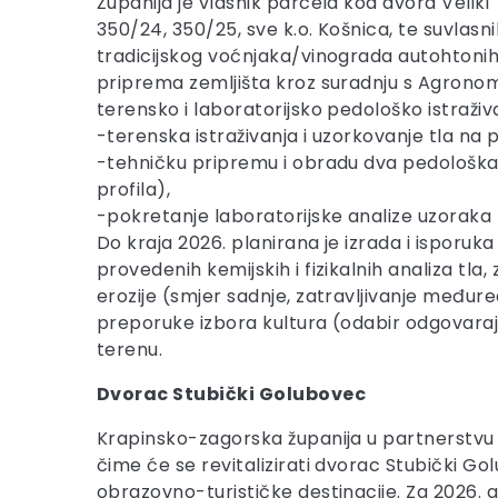
Županija je vlasnik parcela kod dvora Veliki
350/24, 350/25, sve k.o. Košnica, te suvlasni
tradicijskog voćnjaka/vinograda autohtonih s
priprema zemljišta kroz suradnju s Agronom
terensko i laboratorijsko pedološko istraživa
-terenska istraživanja i uzorkovanje tla na
-tehničku pripremu i obradu dva pedološka p
profila),
-pokretanje laboratorijske analize uzoraka t
Do kraja 2026. planirana je izrada i isporu
provedenih kemijskih i fizikalnih analiza tl
erozije (smjer sadnje, zatravljivanje međur
preporuke izbora kultura (odabir odgovaraju
terenu.
Dvorac Stubički Golubovec
Krapinsko-zagorska županija u partnerstvu
čime će se revitalizirati dvorac Stubički Go
obrazovno-turističke destinacije. Za 2026. 