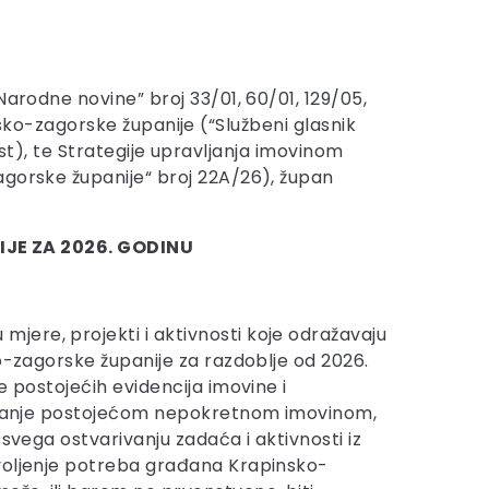
Narodne novine” broj 33/01, 60/01, 129/05,
insko-zagorske županije (“Službeni glasnik
ekst), te Strategije upravljanja imovinom
agorske županije“ broj 22A/26), župan
JE ZA 2026. GODINU
jere, projekti i aktivnosti koje odražavaju
o-zagorske županije za razdoblje od 2026.
e postojećih evidencija imovine i
olaganje postojećom nepokretnom imovinom,
svega ostvarivanju zadaća i aktivnosti iz
ovoljenje potreba građana Krapinsko-