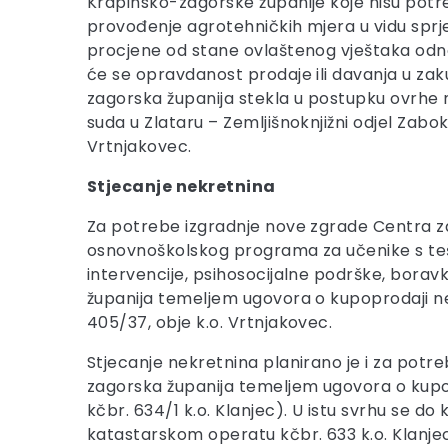
Krapinsko-zagorske županije koje nisu potre
provođenje agrotehničkih mjera u vidu sprj
procjene od stane ovlaštenog vještaka odnos
će se opravdanost prodaje ili davanja u zak
zagorska županija stekla u postupku ovrhe 
suda u Zlataru – Zemljišnoknjižni odjel Zabok, i
Vrtnjakovec.
Stjecanje nekretnina
Za potrebe izgradnje nove zgrade Centra za
osnovnoškolskog programa za učenike s tešk
intervencije, psihosocijalne podrške, boravk
županija temeljem ugovora o kupoprodaji nekr
405/37, obje k.o. Vrtnjakovec.
Stjecanje nekretnina planirano je i za potr
zagorska županija temeljem ugovora o kupop
kčbr. 634/1 k.o. Klanjec). U istu svrhu se do
katastarskom operatu kčbr. 633 k.o. Klanjec