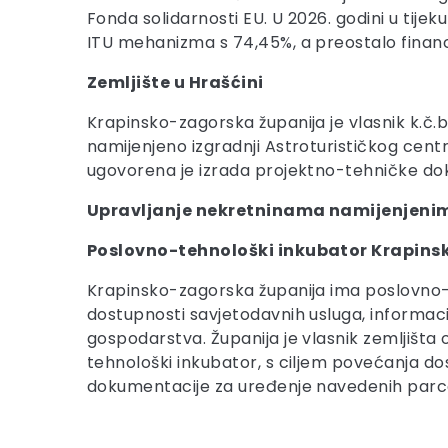
Fonda solidarnosti EU. U 2026. godini u tijek
ITU mehanizma s 74,45%, a preostalo financ
Zemljište u Hrašćini
Krapinsko-zagorska županija je vlasnik k.č.br. 11
namijenjeno izgradnji Astroturističkog centr
ugovorena je izrada projektno-tehničke dok
Upravljanje nekretninama namijenjeni
Poslovno-tehnološki inkubator Krapins
Krapinsko-zagorska županija ima poslovno-t
dostupnosti savjetodavnih usluga, informac
gospodarstva. Županija je vlasnik zemljišta o
tehnološki inkubator, s ciljem povećanja do
dokumentacije za uređenje navedenih parcela