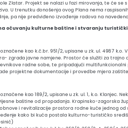
e Zlatar. Projekt se nalazi u fazi mirovanja, te će se 
iva. U trenutku donošenja ovog Plana nema raspisanih 
nje, pa nije predviđeno izvođenje radova na navedenom
 očuvanju kulturne baštine i stvaranju turistički
ne označene kao k.č.br. 951/2, upisane u zk. ul. 4987 k
a- zgrada javne namjene. Prostor će služiti za trajno 
evnikove radne sobe, te pripadajući multifunkcionalni 
zrade projektne dokumentacije i provedbe mjera zaštite
e označene kao 189/2, upisane u zk. ul. 1, k.o. Klanjec. N
jesne baštine od propadanja. Krapinsko-zagorska župan
 obnove i revitalizacije prostora rodne kuće jednog od 
uređenje kako bi kuća postala kulturno-turističko sredi
sinić)