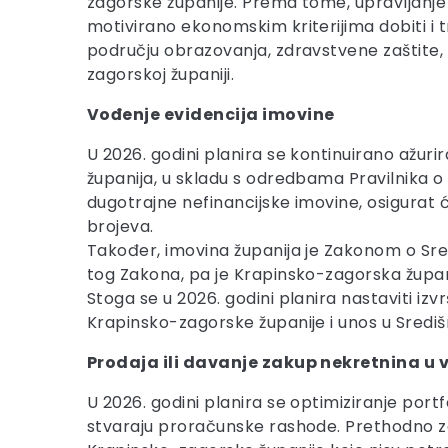
zagorske županije. Prema tome, upravljanje
motivirano ekonomskim kriterijima dobiti i
području obrazovanja, zdravstvene zaštite, k
zagorskoj županiji.
Vođenje evidencija imovine
U 2026. godini planira se kontinuirano ažur
županija, u skladu s odredbama Pravilnika 
dugotrajne nefinancijske imovine, osigurat 
brojeva.
Također, imovina županija je Zakonom o Sred
tog Zakona, pa je Krapinsko-zagorska župani
Stoga se u 2026. godini planira nastaviti 
Krapinsko-zagorske županije i unos u Središn
Prodaja ili davanje zakup nekretnina u 
U 2026. godini planira se optimiziranje por
stvaraju proračunske rashode. Prethodno zap