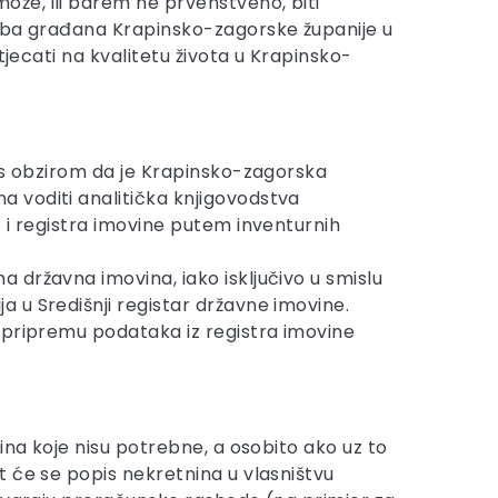
že, ili barem ne prvenstveno, biti
reba građana Krapinsko-zagorske županije u
tjecati na kvalitetu života u Krapinsko-
, s obzirom da je Krapinsko-zagorska
 voditi analitička knjigovodstva
 i registra imovine putem inventurnih
 državna imovina, iako isključivo u smislu
 u Središnji registar državne imovine.
 pripremu podataka iz registra imovine
ina koje nisu potrebne, a osobito ako uz to
t će se popis nekretnina u vlasništvu