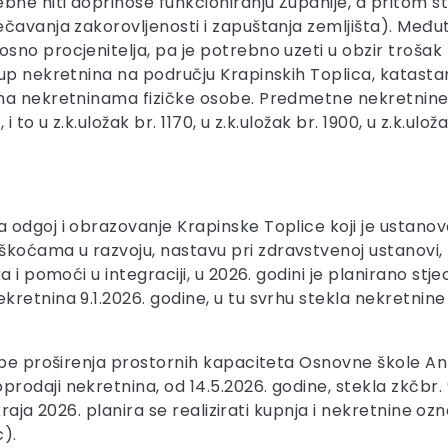
bne niti doprinose funkcioniranju Županije, a pritom 
ečavanja zakorovljenosti i zapuštanja zemljišta). Međ
no procjenitelja, pa je potrebno uzeti u obzir trošak p
up nekretnina na području Krapinskih Toplica, katasta
na nekretninama fizičke osobe. Predmetne nekretnine 
 to u z.k.uložak br. 1170, u z.k.uložak br. 1900, u z.k.uloža
 odgoj i obrazovanje Krapinske Toplice koji je ustano
oćama u razvoju, nastavu pri zdravstvenoj ustanovi, t
a i pomoći u integraciji, u 2026. godini je planirano st
etnina 9.1.2026. godine, u tu svrhu stekla nekretnine 
ebe proširenja prostornih kapaciteta Osnovne škole An
rodaji nekretnina, od 14.5.2026. godine, stekla zkčbr.
 kraja 2026. planira se realizirati kupnja i nekretnine o
).