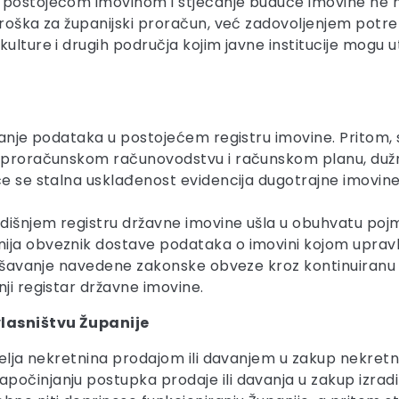
 postojećom imovinom i stjecanje buduće imovine ne mo
 troška za županijski proračun, već zadovoljenjem pot
ulture i drugih područja kojim javne institucije mogu u
iranje podataka u postojećem registru imovine. Pritom
o proračunskom računovodstvu i računskom planu, dužna
će se stalna usklađenost evidencija dugotrajne imovine
išnjem registru državne imovine ušla u obuhvatu pojma
ja obveznik dostave podataka o imovini kojom upravlja
izvršavanje navedene zakonske obveze kroz kontinuiranu
ji registar državne imovine.
vlasništvu Županije
tfelja nekretnina prodajom ili davanjem u zakup nekretn
očinjanju postupka prodaje ili davanja u zakup izradi