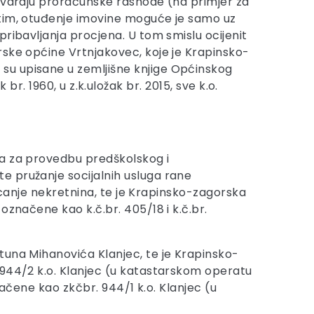
stvaraju proračunske rashode (na primjer za
utim, otuđenje imovine moguće je samo uz
ribavljanja procjena. U tom smislu ocijenit
rske općine Vrtnjakovec, koje je Krapinsko-
su upisane u zemljišne knjige Općinskog
k br. 1960, u z.k.uložak br. 2015, sve k.o.
va za provedbu predškolskog i
e pružanje socijalnih usluga rane
jecanje nekretnina, te je Krapinsko-zagorska
označene kao k.č.br. 405/18 i k.č.br.
tuna Mihanovića Klanjec, te je Krapinsko-
 944/2 k.o. Klanjec (u katastarskom operatu
značene kao zkčbr. 944/1 k.o. Klanjec (u