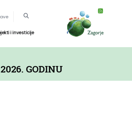
jave
jekti i investicije
2026. GODINU