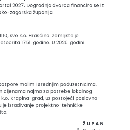
kvartal 2027. Dogradnja dvorca financira se iz
sko-zagorska županija.
 1110, sve k.o. Hrašćina. Zemljište je
teorita 1751. godine. U 2026. godini
 potpore malim i srednjim poduzetnicima,
nim cijenama najma za potrebe lokalnog
ve k.o. Krapina-grad, uz postojeći poslovno-
u je izrađivanje projektno-tehničke
šta.
Ž U P A N