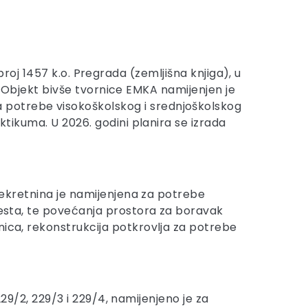
. broj 1457 k.o. Pregrada (zemljišna knjiga), u
r). Objekt bivše tvornice EMKA namijenjen je
 potrebe visokoškolskog i srednjoškolskog
ktikuma. U 2026. godini planira se izrada
 Nekretnina je namijenjena za potrebe
mjesta, te povećanja prostora za boravak
nica, rekonstrukcija potkrovlja za potrebe
 229/2, 229/3 i 229/4, namijenjeno je za