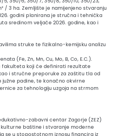
0/5, 350/6, 350/7, 350/8, 350/10, 350/23,
² / 3 ha. Zemljište je namijenjeno stvaranju
26. godini planirana je stručna i tehnička
ta sredinom veljače 2026. godine, kao i
vilima struke te fizikalno-kemijsku analizu
ata (Fe, Zn, Mn, Cu, Mo, B, Co, E.C.).
akulteta koji će definirati rezultate
kao i stručne preporuke za zaštitu tla od
b južne padine, te konačno okvirne
mjernice za tehnologiju uzgoja na strmom
edukativno-zabavni centar Zagorje (ZEZ)
je kulturne baštine i stvaranje moderne
ja se u stopostotnom iznosu financira iz