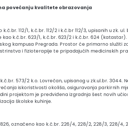
ma povećanju kvalitete obrazovanja
č.br. 112/1, k.č.br. 112/2 i k.č.br 112/3, upisanih u zk. ul
e kao k.č.br. 623/1, k.č.br. 623/2 i k.č.br. 624 (katasta
kog kampusa Pregrada. Prostor će primarno služiti za
trinstva i fizioterapije te pripadajućih medicinskih pra
k.č.br. 573/2 k.o. Lovrečan, upisanog u zk.ul.br. 3044.
ećanja iskoristivosti okoliša, osiguravanja parkirnih 
dini projektom je predviđena izgradnja šest novih učio
izacija školske kuhinje.
r. 4826, označeno kao k.č.br. 226/4, 228/2, 228/3, 228/4,