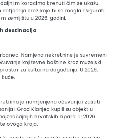
s daljnjim koracima krenuti čim se ukažu
natječaja kroz koje bi se mogla osigurati
 zemljištu u 2026. godini.
h destinacija
.o. Vrbanec. Namjena nekretnine je suvremeni
očuvanje književne baštine kroz muzejski
prostor za kulturna događanja. U 2026.
 kuće.
ekretnina je namijenjena očuvanju i zaštiti
ija i Grad Klanjec kupili su objekt u
najznačajnijih hrvatskih kipara. U 2026.
šte ovoga kraja.