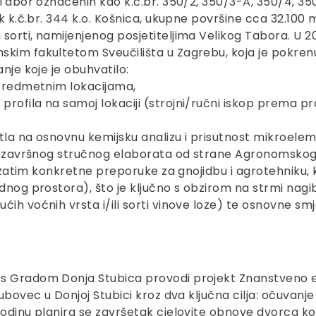
 Tabor označenih kao k.č.br. 350/2, 350/3-A, 350/4, 35
k k.č.br. 344 k.o. Košnica, ukupne površine cca 32.100 m
orti, namijenjenog posjetiteljima Velikog Tabora. U 20
skim fakultetom Sveučilišta u Zagrebu, koja je pokrenu
nje koje je obuhvatilo:
 predmetnim lokacijama,
rofila na samoj lokaciji (strojni/ručni iskop prema pra
la na osnovnu kemijsku analizu i prisutnost mikroelemen
ka završnog stručnog elaborata od strane Agronomskog f
a, zatim konkretne preporuke za gnojidbu i agrotehniku, 
ednog prostora), što je ključno s obzirom na strmi nagi
ćih voćnih vrsta i/ili sorti vinove loze) te osnovne s
 s Gradom Donja Stubica provodi projekt Znanstveno 
lubovec u Donjoj Stubici kroz dva ključna cilja: očuvan
godinu planira se završetak cjelovite obnove dvorca ko