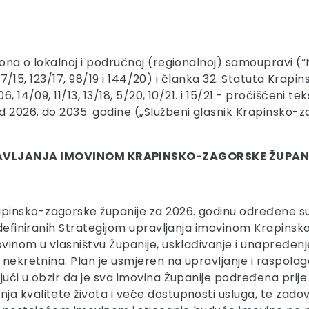
ona o lokalnoj i područnoj (regionalnoj) samoupravi (“
 137/15, 123/17, 98/19 i 144/20) i članka 32. Statuta Krap
, 14/09, 11/13, 13/18, 5/20, 10/21. i 15/21.- pročišćeni t
 2026. do 2035. godine („Službeni glasnik Krapinsko-z
AVLJANJA IMOVINOM KRAPINSKO-ZAGORSKE ŽUPANI
insko-zagorske županije za 2026. godinu određene su m
a definiranih Strategijom upravljanja imovinom Krapinsk
vinom u vlasništvu Županije, usklađivanje i unapređenj
ja nekretnina. Plan je usmjeren na upravljanje i rasp
ući u obzir da je sva imovina Županije podređena prije 
ja kvalitete života i veće dostupnosti usluga, te zad