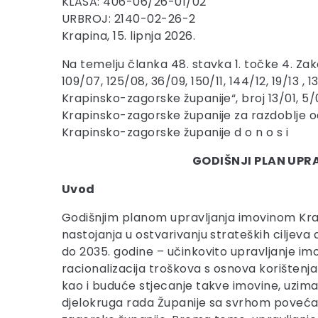
KLASA: 406-06/26-01/02
URBROJ: 2140-02-26-2
Krapina, 15. lipnja 2026.
Na temelju članka 48. stavka 1. točke 4. Zak
109/07, 125/08, 36/09, 150/11, 144/12, 19/13 ,
Krapinsko-zagorske županije“, broj 13/01, 5/06
Krapinsko-zagorske županije za razdoblje od
Krapinsko-zagorske županije d o n o s i
GODIŠNJI PLAN UPR
Uvod
Godišnjim planom upravljanja imovinom Krap
nastojanja u ostvarivanju strateških ciljev
do 2035. godine – učinkovito upravljanje imo
racionalizacija troškova s osnova korišten
kao i buduće stjecanje takve imovine, uzimaj
djelokruga rada Županije sa svrhom povećan