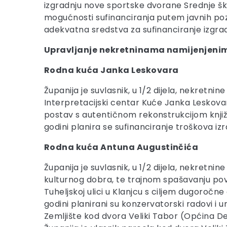
izgradnju nove sportske dvorane Srednje škol
mogućnosti sufinanciranja putem javnih poz
adekvatna sredstva za sufinanciranje izgrad
Upravljanje nekretninama namijenjenima
Rodna kuća Janka Leskovara
Županija je suvlasnik, u 1/2 dijela, nekretni
Interpretacijski centar Kuće Janka Leskovar
postav s autentičnom rekonstrukcijom knjiž
godini planira se sufinanciranje troškova i
Rodna kuća Antuna Augustinčića
Županija je suvlasnik, u 1/2 dijela, nekretnin
kulturnog dobra, te trajnom spašavanju povi
Tuheljskoj ulici u Klanjcu s ciljem dugoročne
godini planirani su konzervatorski radovi i 
Zemljište kod dvora Veliki Tabor (Općina De