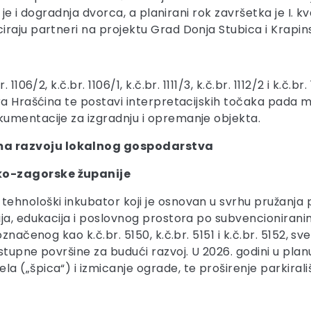
u je i dogradnja dvorca, a planirani rok završetka je I. 
iraju partneri na projektu Grad Donja Stubica i Krapin
06/2, k.č.br. 1106/1, k.č.br. 1111/3, k.č.br. 1112/2 i k.č.br.
a Hrašćina te postavi interpretacijskih točaka pada me
umentacije za izgradnju i opremanje objekta.
ma razvoju lokalnog gospodarstva
ko-zagorske županije
ehnološki inkubator koji je osnovan u svrhu pružanja
ija, edukacija i poslovnog prostora po subvencionira
značenog kao k.č.br. 5150, k.č.br. 5151 i k.č.br. 5152, s
stupne površine za budući razvoj. U 2026. godini u plan
 („špica“) i izmicanje ograde, te proširenje parkirali