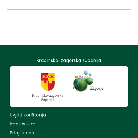
36/09, 150/11, 144/12, 19/13 , 137/15, 123/17, 98/19 i
144/20) i članka 32. Statuta Krapinsko-zagorske
županije (“Službeni glasnik Krapinsko-zagorske...
Krapinsko-zagorska županija
Uvjeti korištenja
Impressum
Pitajte nas