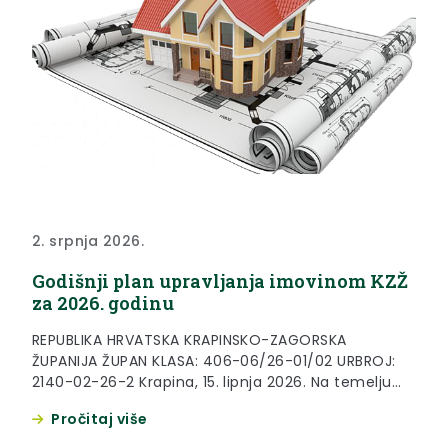
2. srpnja 2026.
Godišnji plan upravljanja imovinom KZŽ
za 2026. godinu
REPUBLIKA HRVATSKA KRAPINSKO-ZAGORSKA
ŽUPANIJA ŽUPAN KLASA: 406-06/26-01/02 URBROJ:
2140-02-26-2 Krapina, 15. lipnja 2026. Na temelju
članka 48. stavka 1. točke 4. Zakona o lokalnoj i
Pročitaj više
područnoj (regionalnoj) samoupravi (“Narodne
novine” broj 33/01, 60/01, 129/05, 109/07, 125/08,