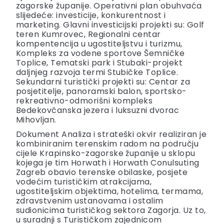
zagorske županije. Operativni plan obuhvaća
slijedeće: investicije, konkurentnost i
marketing. Glavni investicijski projekti su: Golf
teren Kumrovec, Regionalni centar
kompentencija u ugostiteljstvu i turizmu,
Kompleks za vodene sportove Šemničke
Toplice, Tematski park i Stubaki-projekt
daljnjeg razvoja termi Stubičke Toplice.
Sekundarni turistički projekti su: Centar za
posjetitelje, panoramski balon, sportsko-
rekreativno-odmorišni kompleks
Bedekovčanska jezera i luksuzni dvorac
Mihovljan.
Dokument Analiza i strateški okvir realiziran je
kombiniranim terenskim radom na području
cijele Krapinsko-zagorske županije u sklopu
kojega je tim Horwath i Horwath Conulsuting
Zagreb obavio terenske obilaske, posjete
vodećim turističkim atrakcijama,
ugostiteljskim objektima, hotelima, termama,
zdravstvenim ustanovama i ostalim
sudionicima turističkog sektora Zagorja. Uz to,
u suradnji s Turističkom zajednicom