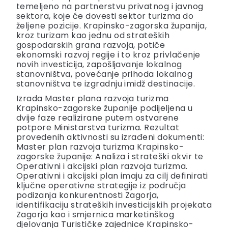
temeljeno na partnerstvu privatnog i javnog
sektora, koje će dovesti sektor turizma do
željene pozicije. Krapinsko-zagorska županija,
kroz turizam kao jednu od strateških
gospodarskih grana razvoja, potiče
ekonomski razvoj regije i to kroz privlačenje
novih investicija, zapošljavanje lokalnog
stanovništva, povećanje prihoda lokalnog
stanovništva te izgradnju imidž destinacije.
Izrada Master plana razvoja turizma
Krapinsko-zagorske županije podijeljena u
dvije faze realizirane putem ostvarene
potpore Ministarstva turizma. Rezultat
provedenih aktivnosti su izrađeni dokumenti:
Master plan razvoja turizma Krapinsko-
zagorske županije: Analiza i strateški okvir te
Operativni i akcijski plan razvoja turizma.
Operativni i akcijski plan imaju za cilj definirati
ključne operativne strategije iz područja
podizanja konkurentnosti Zagorja,
identifikaciju strateških investicijskih projekata
Zagorja kao i smjernica marketinškog
djelovanja Turističke zajednice Krapinsko-