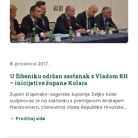
8. prosinca 2017.
U Šibeniku održan sastanak s Vladom RH
– inicijative župana Kolara
Župan Krapinsko-zagorske županije Željko Kolar
sudjelovao je na sastanku s premijerom Andrejem
Plenkovićem, članovima Vlade Republike Hrvatske,
hrvatskim županima, predstavnicima Udruge
Pročitaj više
gradova i Udruge općina u Republici Hrvatskoj te
predsjednikom Odbora za lokalnu i područnu
samoupravu u Hrvatskom saboru, koji je održan u