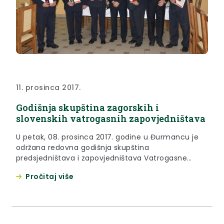
11. prosinca 2017.
Godišnja skupština zagorskih i
slovenskih vatrogasnih zapovjedništava
U petak, 08. prosinca 2017. godine u Đurmancu je
održana redovna godišnja skupština
predsjedništava i zapovjedništava Vatrogasne
zajednice Krapinsko – zagorske županije i Gasilske
Pročitaj više
zveze Šmarje pri Jelšah.