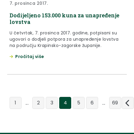
7. prosinca 2017.
Dodijeljeno 153.000 kuna za unapređenje
lovstva
U četvrtak, 7. prosinca 2017. godine, potpisani su
ugovori o dodjeli potpora za unapređenje lovstva
na području Krapinsko-zagorske županije.
Pročitaj više
...
...
1
2
3
4
5
6
69