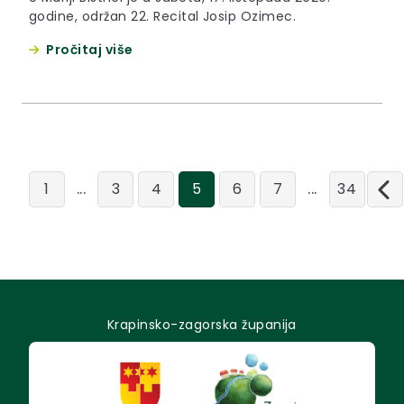
godine, održan 22. Recital Josip Ozimec.
Pročitaj više
...
...
1
3
4
5
6
7
34
Krapinsko-zagorska županija