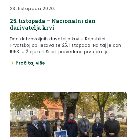
23. listopada 2020.
25. listopada – Nacionalni dan
darivatelja krvi
Dan dobrovoljnih davatelja krvi u Republici
Hrvatskoj obilježava se 25. listopada. Na taj je dan
1953. u Željezari Sisak provedena prva akcija
dobrovoljnog davanja krvi u organizaciji Hrvatskog
Pročitaj više
Crvenog križa utemeljena na osnovnim načelima
dobrovoljnog davanja krvi – daruj krv dobrovoljno,
besplatno, solidarno i anonimno.