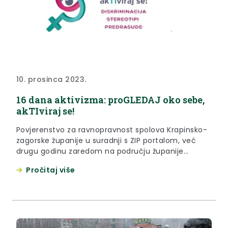
10. prosinca 2023.
16 dana aktivizma: proGLEDAJ oko sebe,
akTIviraj se!
Povjerenstvo za ravnopravnost spolova Krapinsko-
zagorske županije u suradnji s ZIP portalom, već
drugu godinu zaredom na području županije
provodi kampanju pod nazivom: “ProGLEDAJ oko
Pročitaj više
sebe, akTIviraj se! diskriminacija, stereotipi,
predrasude”. Kampanja počinje 25. studenog na
Međunarodni dan borbe protiv nasilja nad ženama i
završava 10. prosinca na Međunarodni dan ljudskih
prava. Tijekom trajanja kampanje svoje će...