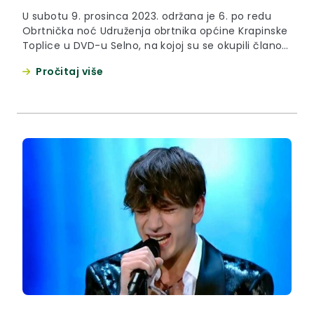
U subotu 9. prosinca 2023. održana je 6. po redu
Obrtnička noć Udruženja obrtnika općine Krapinske
Toplice u DVD-u Selno, na kojoj su se okupili članovi
Udruženja, dobitnici priznanja te gosti iz drugih
Pročitaj više
Udruženja, među kojima i gosti iz prijateljskog
Udruženja Siska i predsjednica Obrtničke komore
Sisačko-moslavačke županije Ivanka Čačić. Na
Obrtničkoj noći bila je...