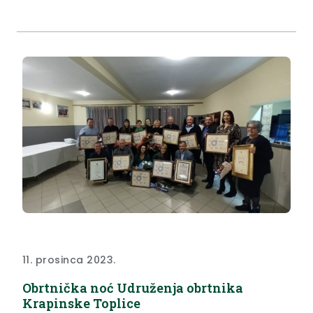
počela na Međunarodni dan borbe protiv nasilja
nad ženama i završila na Međunarodni dan ljudskih
prava. Tijekom trajanja kampanje je 16 osoba iz...
11. prosinca 2023.
Obrtnička noć Udruženja obrtnika
Krapinske Toplice