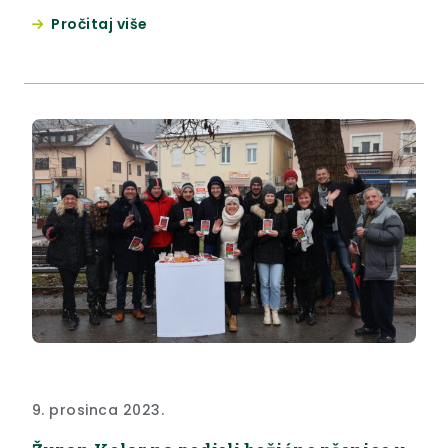
predvođena županom Željkom Kolarom položila je
Pročitaj više
vijenac i zapalila svijeće kraj njegove rodne kuće u
Velikom Trgovišću. “Franjo Tuđman je ušao u
povijest hrvatskog naroda kao prvi demokratski
izabrani redsjednik, najzaslužniji za stvaranje
slobodne i neovisne Republike...
9. prosinca 2023.