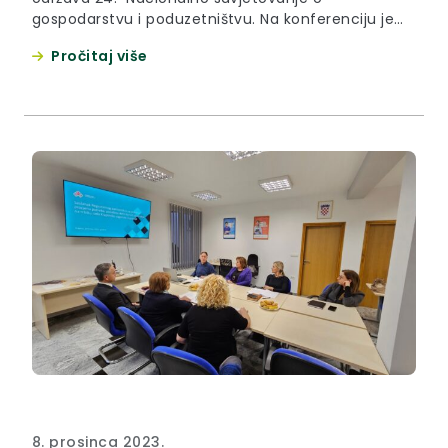
gospodarstvu i poduzetništvu. Na konferenciju je
drugog dana stigao i župan Krapinsko-zagorske
Pročitaj više
županije Željko Kolarkoji je zahvalio Ministarstvu
gospodarstva i održivog razvoja što je odabralo
Zagorje za ovogodišnje savjetovanje te istaknuo
kako je rezultati naših gospodarstvenika,
poduzetnika i obrtnika i...
8. prosinca 2023.