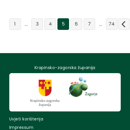
...
...
1
3
4
5
6
7
74
Krapinsko-zagorska županija
Uvjeti korištenja
Impressum