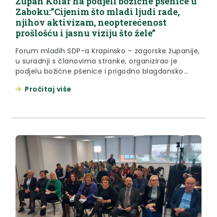
Župan Kolar na podjeli božićne pšenice u
Zaboku:”Cijenim što mladi ljudi rade,
njihov aktivizam, neopterećenost
prošlošću i jasnu viziju što žele”
Forum mladih SDP-a Krapinsko – zagorske županije,
u suradnji s članovima stranke, organizirao je
podjelu božićne pšenice i prigodno blagdansko
druženje u subotu, 9. prosinca 2023. u Zaboku. Uz
Pročitaj više
podjelu božićne pšenice počastili su prisutne
kuhanim vinom i kavom. Podršku su pružili župan
Željko Kolar i zamjenica župana Jasna Petek. “Svaku
akciju mladih ljudi treba...