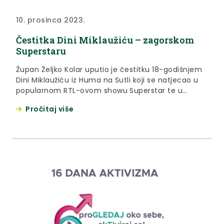
10. prosinca 2023.
Čestitka Dini Miklaužiću – zagorskom
Superstaru
Župan Željko Kolar uputio je čestitku 18-godišnjem
Dini Miklaužiću iz Huma na Sutli koji se natjecao u
popularnom RTL-ovom showu Superstar te u
subotu, 9. prosinca 2023. u superfinalu odmjerio
Pročitaj više
“vokalne snage” s Hanom Ivković. “Dragi Dino,
iskrene čestitke na tvojem izvanrednom nastupu u
glazbenom showu Superstar. Tvoj talent i
predanost bili su očigledni svakom...