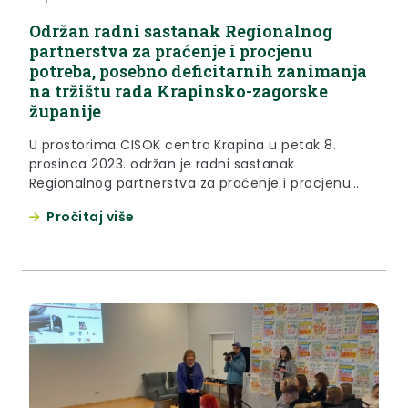
Održan radni sastanak Regionalnog
partnerstva za praćenje i procjenu
potreba, posebno deficitarnih zanimanja
na tržištu rada Krapinsko-zagorske
županije
U prostorima CISOK centra Krapina u petak 8.
prosinca 2023. održan je radni sastanak
Regionalnog partnerstva za praćenje i procjenu
potreba, posebno deficitarnih zanimanja na tržištu
Pročitaj više
rada Krapinsko-zagorske županije. Na sastanku su
prisustvovali predstavnici članova Regionalnog
partnerstva: Krapinsko-zagorske županije, HGK ŽK
Krapina, OK KZŽ i HZZ PU Krapina, među kojima i
zamjenica župana Jasna Petek....