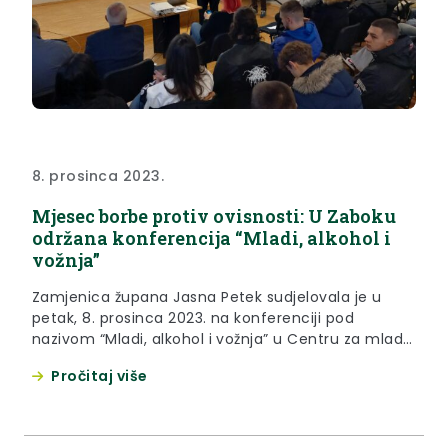
8. prosinca 2023.
Mjesec borbe protiv ovisnosti: U Zaboku
održana konferencija “Mladi, alkohol i
vožnja”
Zamjenica župana Jasna Petek sudjelovala je u
petak, 8. prosinca 2023. na konferenciji pod
nazivom “Mladi, alkohol i vožnja” u Centru za mlade
u Zaboku, koja je održana u sklopu projekta “Bez
Pročitaj više
promila”. Riječ je o projektu kojeg provodi Mreža
udruga Zagor u suradnji s Policijskom upravom
krapinsko-zagorskom i Krapinsko-zagorskom
županijom već deset godina, a...