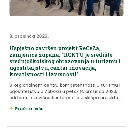
8. prosinca 2023.
Uspješno završen projekt ReCeZa,
zamjenica župana: “RCKTU je središte
srednjoškolskog obrazovanja u turizmu i
ugostiteljstvu, centar inovacija,
kreativnosti i izvrsnosti”
U Regionalnom centru kompetentnosti u turizmu i
ugostiteljstvu u Zaboku u petak 8. prosinca 2023.
održana je završna konferencija u sklopu projekta
ReCeZa, kojim je Srednja škola Zabok
Pročitaj više
transformirana u centar kvalitetnog, praktičnog i
međunarodno orijentiranog obrazovanja za
turizam i ugostiteljstvo, namijenjen učenicima,
studentima, nastavnicima i mentorima,