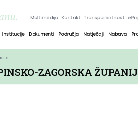
Multimedija
Kontakt
Transparentnost
ePri
Institucije
Dokumenti
Područja
Natječaji
Nabava
Pro
anija
PINSKO-ZAGORSKA ŽUPANI