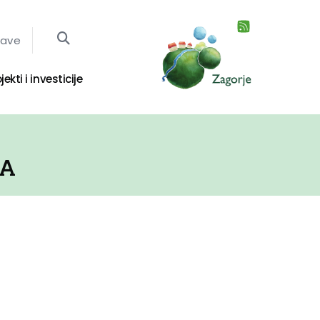
jave
jekti i investicije
JA