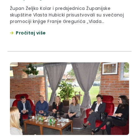
Župan Željko Kolar i predsjednica Županijske
skupštine Vlasta Hubicki prisustvovali su svečanoj
promociji knjige Franje Gregurića „Vlada
demokratskog jedinstva i škola demokracije u
Pročitaj više
Hrvatskoj“, koje je održano u utorak, 21. studenoga
2017. godine, u Muzeju suvremene umjetnosti u
Zagrebu.