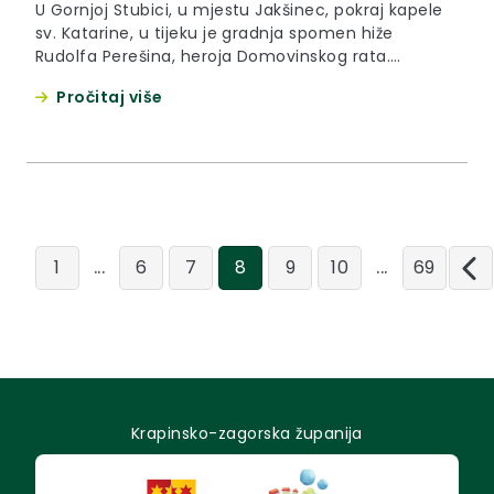
U Gornjoj Stubici, u mjestu Jakšinec, pokraj kapele
sv. Katarine, u tijeku je gradnja spomen hiže
Rudolfa Perešina, heroja Domovinskog rata.
Vrijednost cijelog projekta je dva milijuna kuna, a
Pročitaj više
financiraju ga Općina Gornja Stubica i Krapinsko –
zagorska županija.
...
...
1
6
7
8
9
10
69
Krapinsko-zagorska županija