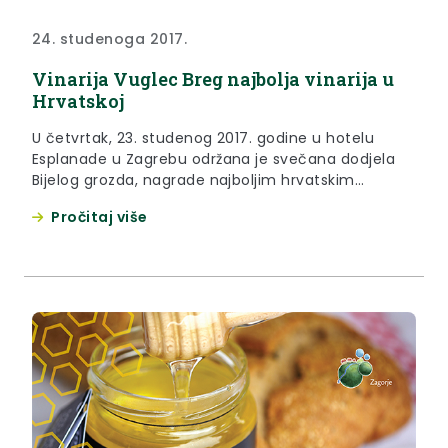
24. studenoga 2017.
Vinarija Vuglec Breg najbolja vinarija u
Hrvatskoj
U četvrtak, 23. studenog 2017. godine u hotelu
Esplanade u Zagrebu održana je svečana dodjela
Bijelog grozda, nagrade najboljim hrvatskim
vinarijama, koju od 2012. godine dodjeljuje udruga
Pročitaj više
G.E.T, koja se bavi promicanjem eno-gastronomije i
razvojem vinskog turizma.