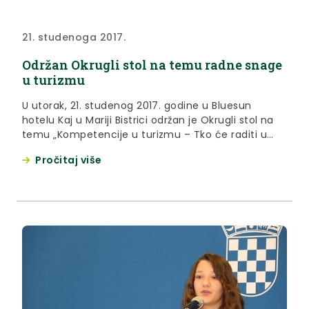
21. studenoga 2017.
Održan Okrugli stol na temu radne snage
u turizmu
U utorak, 21. studenog 2017. godine u Bluesun
hotelu Kaj u Mariji Bistrici održan je Okrugli stol na
temu „Kompetencije u turizmu – Tko će raditi u
turizmu?“, u organizaciji HZZ PU Krapina, Zagorske
Pročitaj više
razvojne agencije d.o.o. i Partnerskog vijeća za
tržište rada KZŽ.