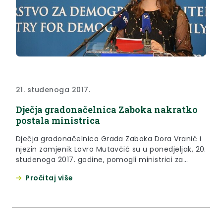
21. studenoga 2017.
Dječja gradonačelnica Zaboka nakratko
postala ministrica
Dječja gradonačelnica Grada Zaboka Dora Vranić i
njezin zamjenik Lovro Mutavčić su u ponedjeljak, 20.
studenoga 2017. godine, pomogli ministrici za
demografiju, obitelj, mlade i socijalnu politiku Nadi
Pročitaj više
Murganić i državnom tajniku Marinu Strmoti kod
dodjele Nagrade za promicanje prava djeteta u
2017. godini.