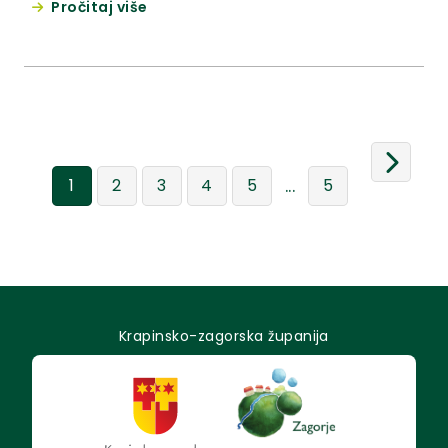
Pročitaj više
...
1
2
3
4
5
5
Krapinsko-zagorska županija