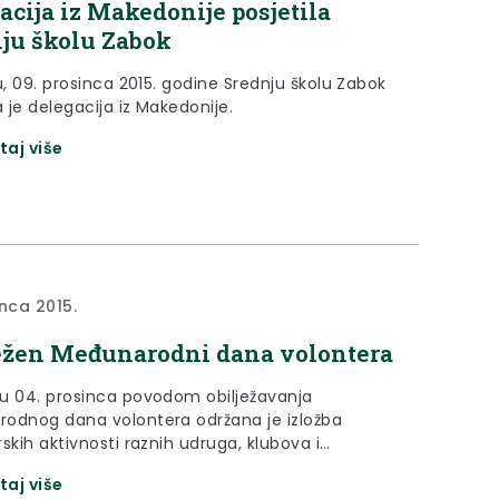
acija iz Makedonije posjetila
ju školu Zabok
u, 09. prosinca 2015. godine Srednju školu Zabok
a je delegacija iz Makedonije.
taj više
inca 2015.
ežen Međunarodni dana volontera
u 04. prosinca povodom obilježavanja
odnog dana volontera održana je izložba
skih aktivnosti raznih udruga, klubova i
acija tijekom 2015. godine sa područja Krapinsko-
taj više
e županije.