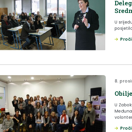
Deleg
Sredn
U srijed
posjetil
Proči
8. pros
Obilj
U Zabok
Međunar
volonter
organiz
Proči
zagorsk