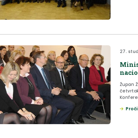
27. stu
Minis
nacio
Župan Ž
četvrtak
Konfere
koja je 
Proči