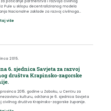
za poticanje partnerstva i razvoja civilnog
z Pule u sklopu decentraliziranog modela
ranja Nacionalne zaklade za razvoj civilnoga
je
taj više
 s ovogodišnjim korisnicima financijskih potpora
dine natječaje „Mali projekti u zajednici“ i
ke akcije: „Naš doprinos zajednici“. Među
ima sredstva su i projekti s područja Krapinsko-
 županije koje su prijavili Škola za umjetnost,
 grafiku i odjeću Zabok, Gornjostubička udruga
iet, i Udruga mladih Marija Bistrica. Škola i udruga
iet dobile su po 13 tisuća kuna, a bistrička
sinca 2015.
mladih 11.176 kuna.
na 6. sjednica Savjeta za razvoj
nog društva Krapinsko-zagorske
ije.
. prosinca 2015. godine u Zaboku, u Centru za
nezavisnu kulturu, održana je 6. sjednica Savjeta
j civilnog društva Krapinsko-zagorske županije.
taj više