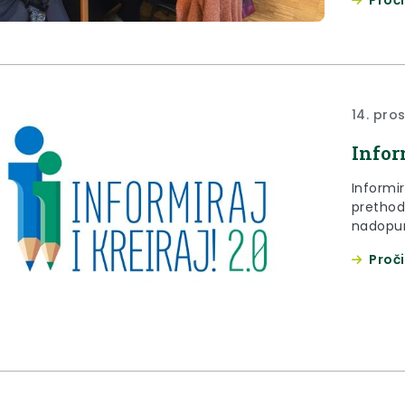
14. pro
Inform
Informir
prethod
nadopun
slobodn
Proči
lokalnoj
mladima