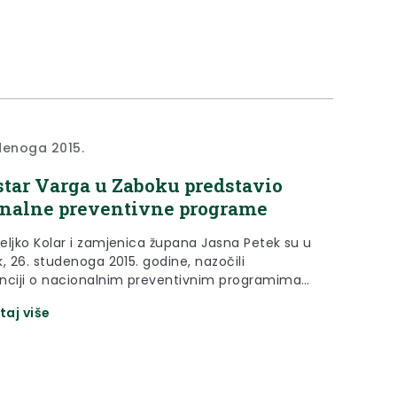
denoga 2015.
tar Varga u Zaboku predstavio
nalne preventivne programe
eljko Kolar i zamjenica župana Jasna Petek su u
, 26. studenoga 2015. godine, nazočili
nciji o nacionalnim preventivnim programima
održana u Velikoj galeriji grada Zaboka.
taj više