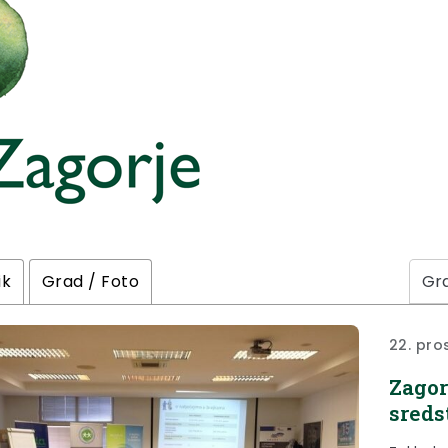
ik
Grad / Foto
22. pro
Zagor
sreds