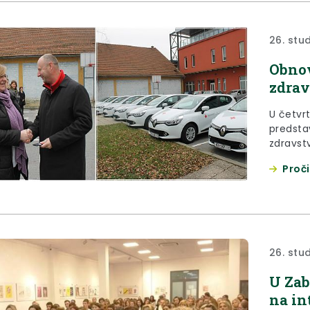
26. stu
Obnov
zdrav
U četvr
predsta
zdravst
Proči
26. stu
U Zab
na in