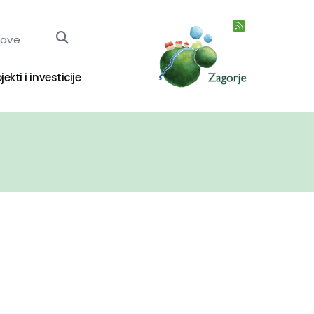
jave
jekti i investicije