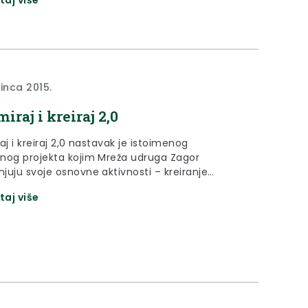
sinca 2015.
iraj i kreiraj 2,0
aj i kreiraj 2,0 nastavak je istoimenog
nog projekta kojim Mreža udruga Zagor
juju svoje osnovne aktivnosti – kreiranje
og vremena mladih, poboljšanje života mladih u
taj više
 i regionalnoj zajednici te pružanje potpore
 u ostvarenju njihovih zamisli.