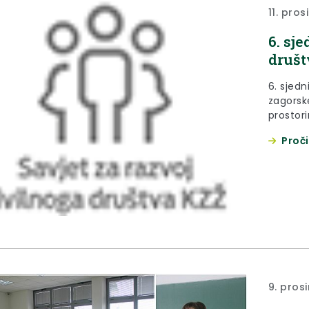
11. pros
6. sj
društ
6. sjedn
zagorske
prostor
Zaboku.
Proči
9. pros