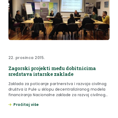
22. prosinca 2015.
Zagorski projekti među dobitnicima
sredstava istarske zaklade
Zaklada za poticanje partnerstva i razvoja civilnog
društva iz Pule u sklopu decentraliziranog modela
financiranja Nacionalne zaklade za razvoj civilnoga
društva je prošli tjedan u Puli održala javno
Pročitaj više
potpisivanje ugovora s ovogodišnjim korisnicima
financijskih potpora za Zakladine natječaje „Mali
projekti u zajednici“ i građanske akcije: „Naš