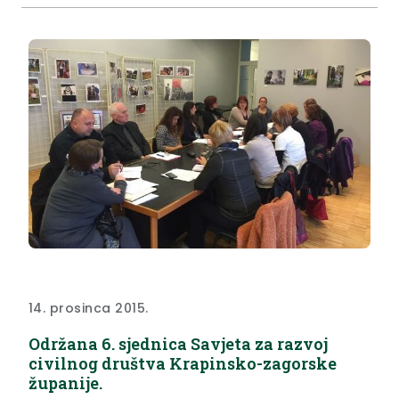
doprinos zajednici“. Među dobitnicima sredstva su i
projekti s područja Krapinsko-zagorske županije
koje su prijavili Škola za umjetnost, dizajn, grafiku i
odjeću Zabok, Gornjostubička udruga Lipin Cviet, i
Udruga mladih Marija Bistrica. Škola i udruga Lipin
Cviet dobile su po 13 tisuća kuna, a bistrička udruga
mladih 11.176 kuna.
14. prosinca 2015.
Održana 6. sjednica Savjeta za razvoj
civilnog društva Krapinsko-zagorske
županije.