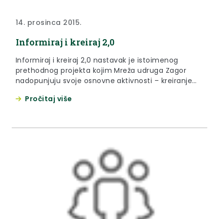
14. prosinca 2015.
Informiraj i kreiraj 2,0
Informiraj i kreiraj 2,0 nastavak je istoimenog
prethodnog projekta kojim Mreža udruga Zagor
nadopunjuju svoje osnovne aktivnosti – kreiranje
slobodnog vremena mladih, poboljšanje života
Pročitaj više
mladih u lokalnoj i regionalnoj zajednici te pružanje
potpore mladima u ostvarenju njihovih zamisli.