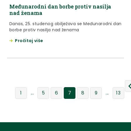
Međunarodni dan borbe protiv nasilja
nad ženama
Danas, 25. studenog obilježava se Međunarodni dan
borbe protiv nasilja nad ženama
Pročitaj više
...
...
1
5
6
7
8
9
13