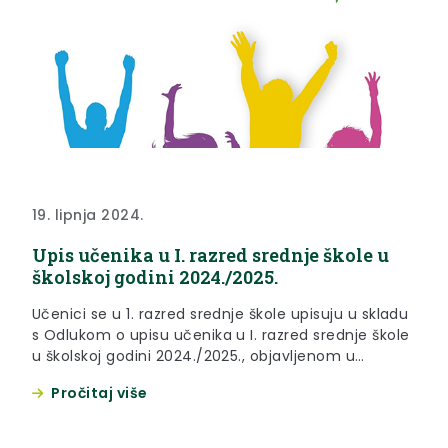
19. lipnja 2024.
Upis učenika u I. razred srednje škole u
školskoj godini 2024./2025.
Učenici se u 1. razred srednje škole upisuju u skladu
s Odlukom o upisu učenika u I. razred srednje škole
u školskoj godini 2024./2025., objavljenom u
Narodnim novinama broj 60/24., te odredbama
Pročitaj više
Pravilnika o elementima i kriterijima za izbor
kandidata za upis u I. razred srednje škole
(“Narodne novine”, broj 49/15., 109/16., 47/17. i