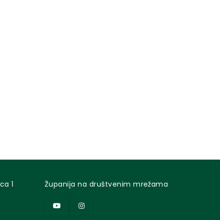
ca 1
Županija na društvenim mrežama