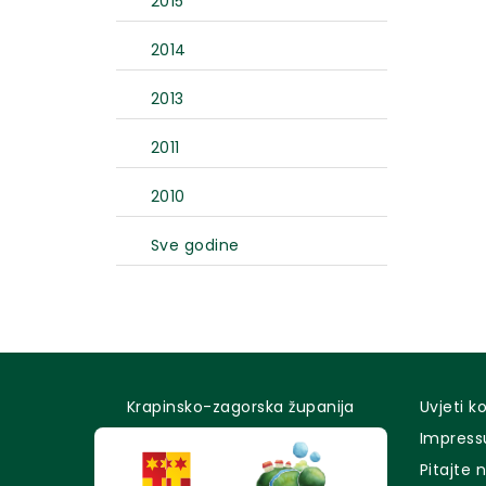
2015
2014
2013
2011
2010
Sve godine
Krapinsko-zagorska županija
Uvjeti k
Impres
Pitajte 