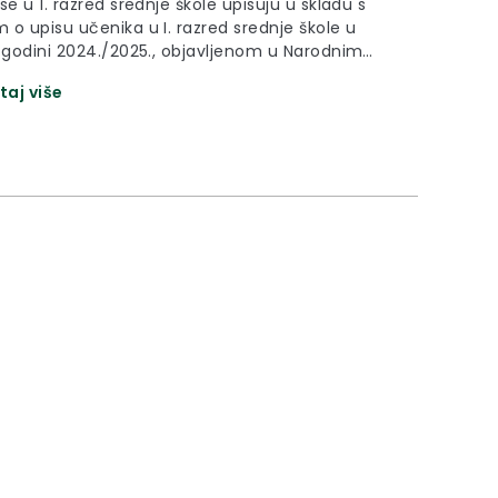
se u 1. razred srednje škole upisuju u skladu s
 o upisu učenika u I. razred srednje škole u
j godini 2024./2025., objavljenom u Narodnim
a broj 60/24., te odredbama Pravilnika o
taj više
ma i kriterijima za izbor kandidata za upis u I.
rednje škole (“Narodne novine”, broj 49/15.,
47/17. i 39/22.)....