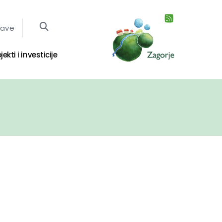
jave
jekti i investicije