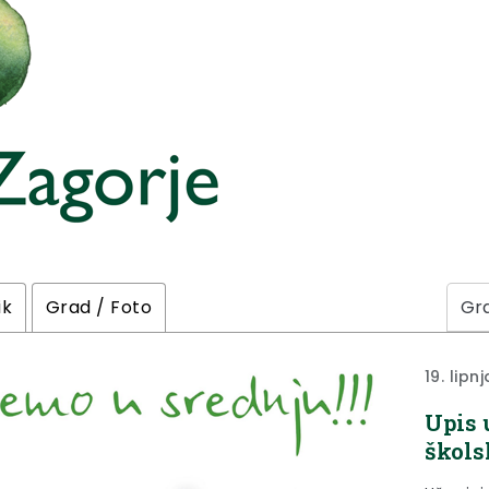
ik
Grad / Foto
19. lipn
Upis 
škols