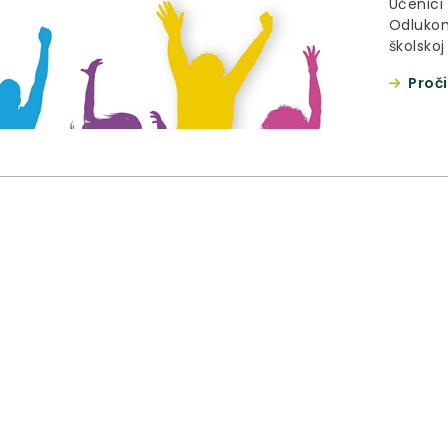
Učenici 
Odlukom
školsko
novinam
Proči
elementi
razred s
109/16., 