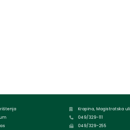
orištenja
Krapina, Magistratska uli
sum
049/329-111
nas
049/329-255