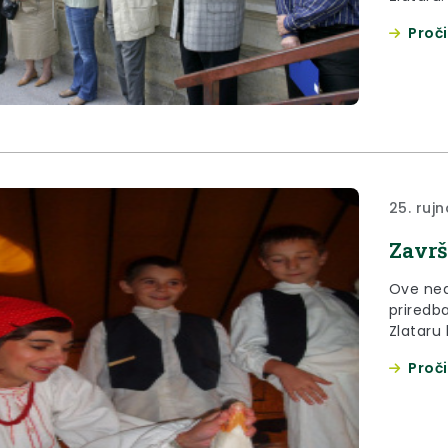
urednika
Proči
zagorje
dnevni
25. ruj
Završ
Ove ned
priredba
Zlataru
pokrovit
Proči
kulturn
otvaranj
zagorsk