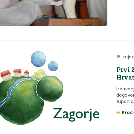
15. rujn
Prvi 
Hrvat
Izdavanj
dogovoreno je 
županic
invalid
Proči
– zagors
koja će 