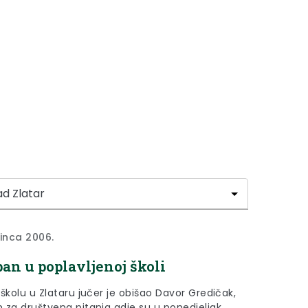
sinca 2006.
an u poplavljenoj školi
školu u Zlataru jučer je obišao Davor Gredičak,
 za društvena pitanja gdje su u ponedjeljak