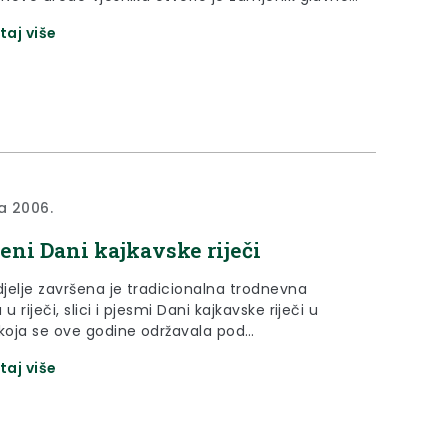
 Karlo Roksandić koji je naglasio da će Hrvatsko
taj više
 od sada dobiti više medijskog prostora u ovim
m novinama.
na 2006.
eni Dani kajkavske riječi
jelje završena je tradicionalna trodnevna
 u riječi, slici i pjesmi Dani kajkavske riječi u
 koja se ove godine održavala pod
eljstvom Ministarstva kulture obilovala je
taj više
im, zabavnim i sportskim sadržajima na čijem je
u bila i Vlasta Hubicki, županica Krapinsko-
e županije.