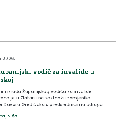
a 2006.
županijski vodič za invalide u
skoj
e i izrada Županijskog vodiča za invalide
u Zlataru na sastanku zamjenika
e Davora Gredičaka s predsjednicima udruga
a Krapinsko-zagorske županije. Time će Krapinsko
taj više
ka županija postati prva županija u Hrvatskoj
imati vodič za invalide.