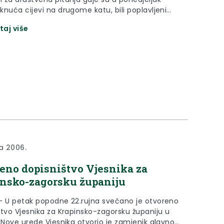
knuća cijevi na drugome katu, bili poplavljeni
rvi kat i prizemlje te dio drugoga kata. Ravnatelj
taj više
n Škof pokazao je dožupanu Gredičaku
je u kojima je nastala šteta od poplave.
na 2006.
eno dopisništvo Vjesnika za
nsko-zagorsku županiju
- U petak popodne 22.rujna svečano je otvoreno
štvo Vjesnika za Krapinsko-zagorsku županiju u
. Nove urede Vjesnika otvorio je zamjenik glavnog