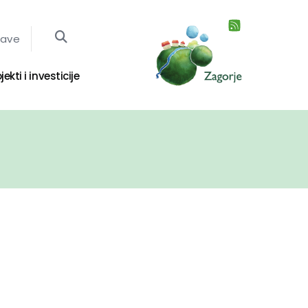
jave
jekti i investicije