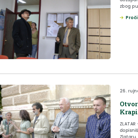
zbog pu
cijeli p
Proči
škole Stjepa
prostori
26. ruj
Otvor
Krapi
ZLATAR 
dopisni
Zlataru