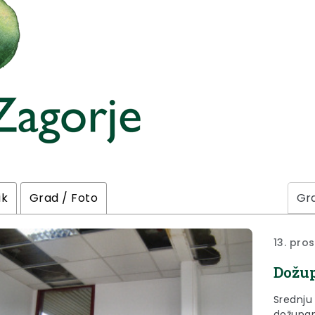
ik
Grad / Foto
13. pro
Dožup
Srednju 
dožupan