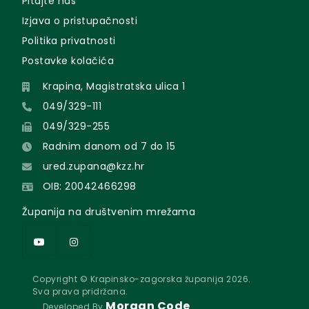
Pitajte nas
Izjava o pristupačnosti
Politika privatnosti
Postavke kolačića
Krapina, Magistratska ulica 1
049/329-111
049/329-255
Radnim danom od 7 do 15
ured.zupana@kzz.hr
OIB: 20042466298
Županija na društvenim mrežama
Copyright © Krapinsko-zagorska županija 2026.
Sva prava pridržana.
Morgan Code
Developed By