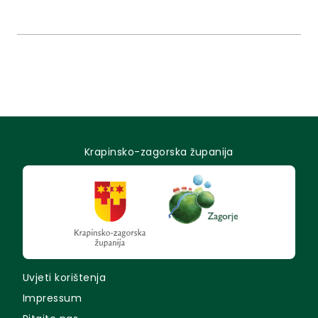
rekonstrukcije i dogradnje 9 novih učionica
kapaciteta 28 učenika s pratećim sadržajem,
prenamjena postojeće školske sportske dvorane u
blagovaonicu i kuhinju te dogradnja jednodijelne
školske...
Krapinsko-zagorska županija
Uvjeti korištenja
Impressum