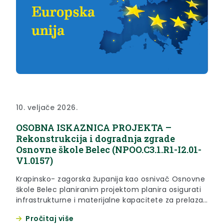
10. veljače 2026.
OSOBNA ISKAZNICA PROJEKTA –
Rekonstrukcija i dogradnja zgrade
Osnovne škole Belec (NPOO.C3.1.R1-I2.01-
V1.0157)
Krapinsko- zagorska županija kao osnivač Osnovne
škole Belec planiranim projektom planira osigurati
infrastrukturne i materijalne kapacitete za prelazak
škole u jednu smjenu i provedbu cjelodnevne
Pročitaj više
nastave. Projektom su predviđene aktivnosti