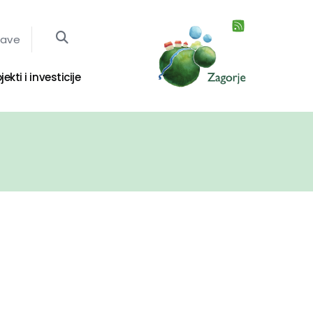
jave
jekti i investicije