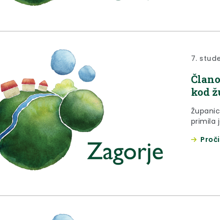
7. stud
Člano
kod ž
Županic
primila 
Proči