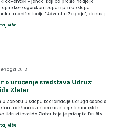
ki adventski vijenac, koji od prošle nedjelje
Krapinsko-zagorskom županijom u sklopu
onalne manifestacije "Advent u Zagorju", danas je
io polaznike Dječjeg vrtića i jaslica Uzdanica u
taj više
denoga 2012.
no uručenje sredstava Udruzi
ida Zlatar
e u Zaboku u sklopu koordinacije udruga osoba s
itetom održano svečano uručenje financijskih
a Udruzi invalida Zlatar koje je prikupilo Društvo
o-hrvatskog prijateljstva.
taj više