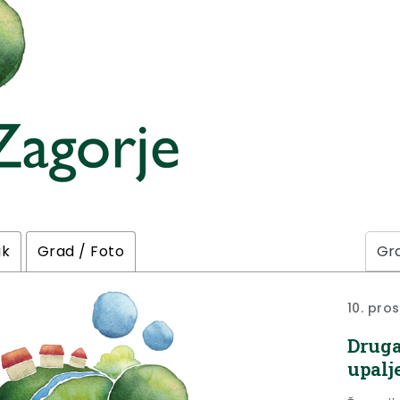
ik
Grad / Foto
10. pro
Druga
upalj