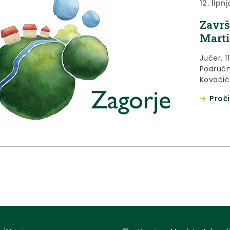
12. lipn
Završ
Mart
Jučer, 1
Područn
Kovačića
Borovča
Proči