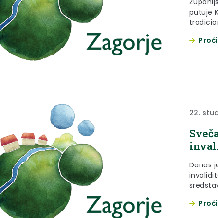
Županijs
putuje 
tradici
razvesel
Proči
Zlataru.
22. stu
Sveča
inval
Danas j
invalid
sredstav
francusk
Proči