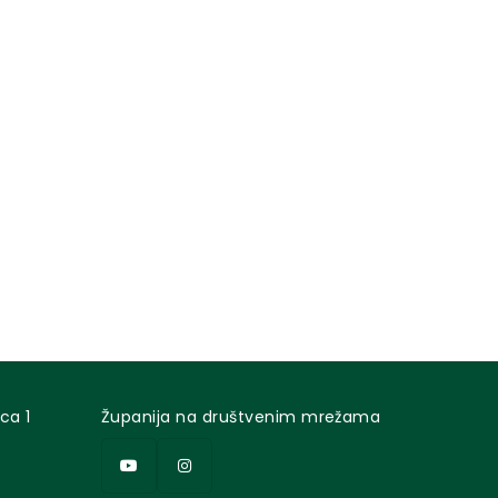
ca 1
Županija na društvenim mrežama