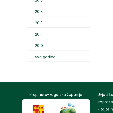
2015
2014
2013
2011
2010
Sve godine
Krapinsko-zagorska županija
Uvjeti k
Impres
Pitajte 