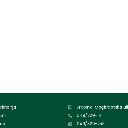
orištenja
Krapina, Magistratska uli
sum
049/329-111
nas
049/329-255