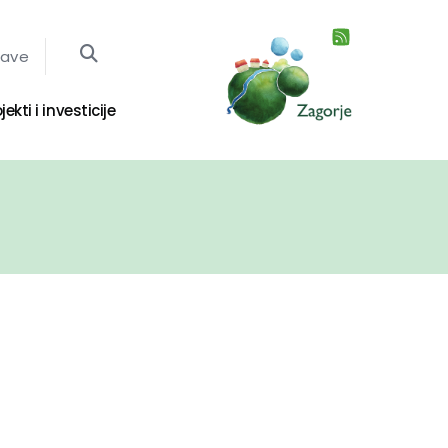
jave
jekti i investicije