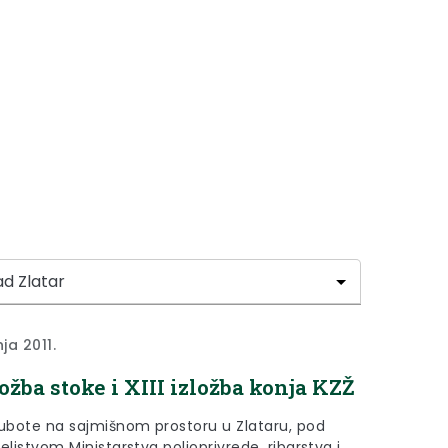
nja 2011.
ložba stoke i XIII izložba konja KZŽ
subote na sajmišnom prostoru u Zlataru, pod
eljstvom Ministarstva poljoprivrede, ribarstva i