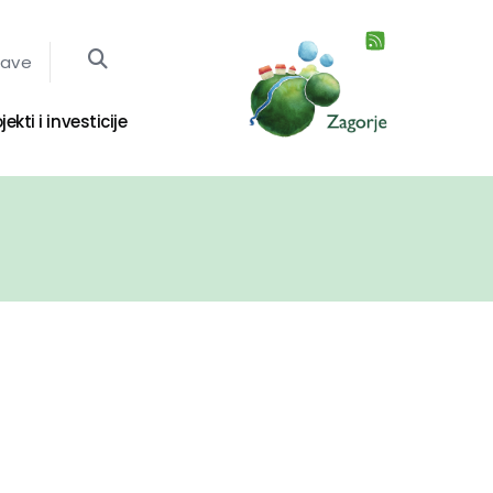
jave
jekti i investicije