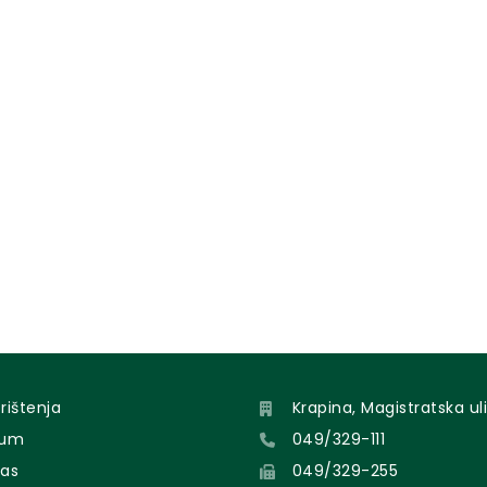
orištenja
Krapina, Magistratska uli
sum
049/329-111
nas
049/329-255