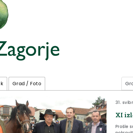
ik
Grad / Foto
31. svib
XI iz
Prošle 
pokrovit