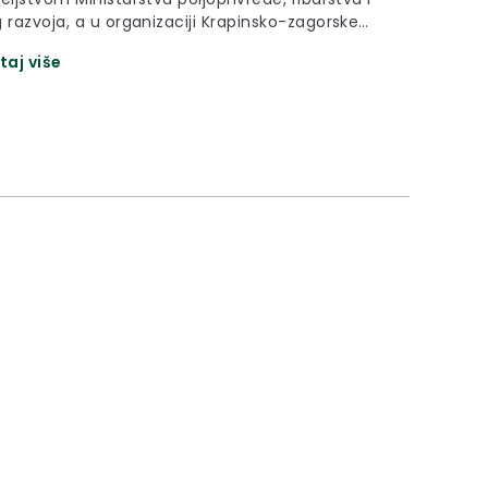
 razvoja, a u organizaciji Krapinsko-zagorske
e, Hrvatske poljoprivredne agencije, Grada
taj više
, Hrvatske poljoprivredne komore, Hrvatske
rske komore – Županijske komore Krapina, te
točara i konjogojaca održana je XI. izložba stoke
izložba konja Krapinsko-zagorske županije