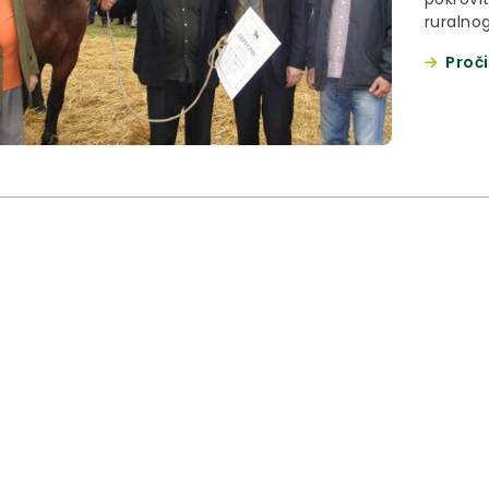
ruralnog
županij
Proči
Zlatara
gospoda
udruga s
i XIII. 