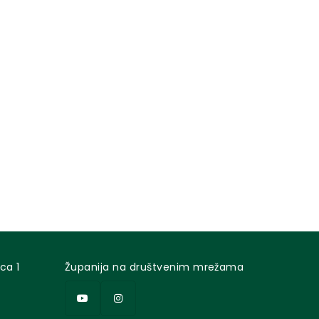
ca 1
Županija na društvenim mrežama