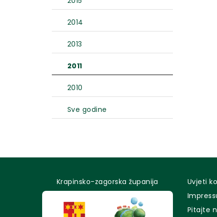
2015
2014
2013
2011
2010
Sve godine
Krapinsko-zagorska županija
Uvjeti k
Impres
Pitajte 