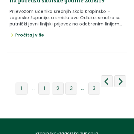
na početku školske godine 2018/19
Prijevozom učenika srednjih škola Krapinsko –
zagorske županije, u smislu ove Odluke, smatra se
putnički javni linijski prijevoz na odobrenim linijama
prijevoznika u autobusnom i željezničkom prometu,
Pročitaj više
odnosno, iznimno drugi oblik prijevoza, na
područjima gdje nema odgovarajućeg javnog
prijevoza i koji se obavlja od mjesta prebivališta do
mjesta školovanja .
...
...
1
1
2
3
3
Krapinsko-zagorska županija