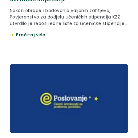
Nakon obrade i bodovanja valjanih zahtjeva,
Povjerenstvo za dodjelu učeničkih stipendija KZŽ
utvrdilo je redoslijedne liste za učeničke stipendije
koje je potvrdilo nadležno tijelo zaključkom i koje se
Pročitaj više
daju zainteresiranoj javnosti na uvid i znanje.