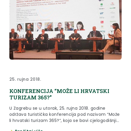
25. rujna 2018.
KONFERENCIJA “MOŽE LI HRVATSKI
TURIZAM 365?”
U Zagrebu se u utorak, 25. rujna 2018. godine
održava turistička konferencija pod nazivom “Može
li hrvatski turizam 365?”, koja se bavi cjelogodišnjim
turizmom u Hrvatskoj.