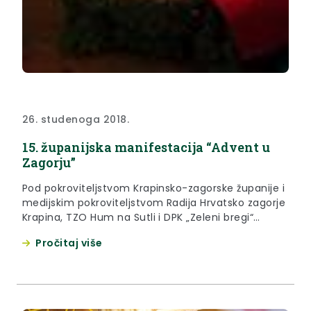
26. studenoga 2018.
15. županijska manifestacija “Advent u
Zagorju”
Pod pokroviteljstvom Krapinsko-zagorske županije i
medijskim pokroviteljstvom Radija Hrvatsko zagorje
Krapina, TZO Hum na Sutli i DPK „Zeleni bregi“
Pregrada i ove će godine biti održana županijska
Pročitaj više
manifestacija „ADVENT U ZAGORJU“, uz obred
paljenja prve županijske adventske svijeće.