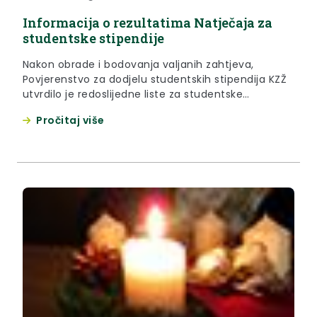
Informacija o rezultatima Natječaja za
studentske stipendije
Nakon obrade i bodovanja valjanih zahtjeva,
Povjerenstvo za dodjelu studentskih stipendija KZŽ
utvrdilo je redoslijedne liste za studentske
stipendije koje je potvrdilo nadležno tijelo
Pročitaj više
zaključkom i koje se daju zainteresiranoj javnosti na
uvid i znanje.