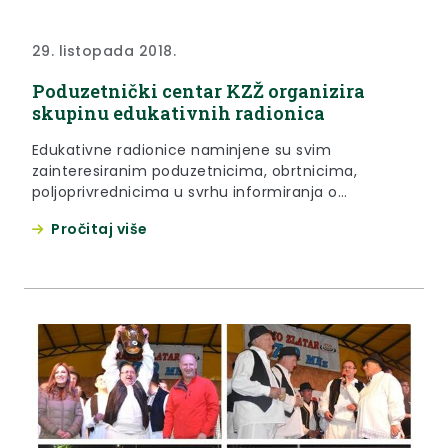
29. listopada 2018.
Poduzetnički centar KZŽ organizira
skupinu edukativnih radionica
Edukativne radionice naminjene su svim
zainteresiranim poduzetnicima, obrtnicima,
poljoprivrednicima u svrhu informiranja o
gigitalnom marketingu, društvenim mrežama,
Pročitaj više
izradi web stranica te trade marketingu i distribuciji
proizvoda.