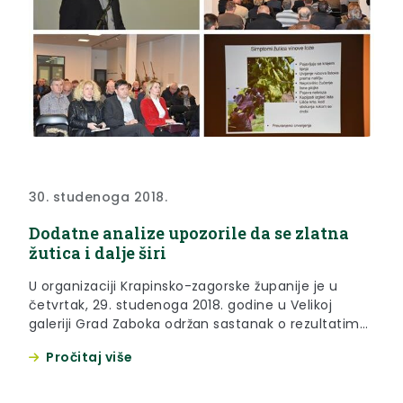
30. studenoga 2018.
Dodatne analize upozorile da se zlatna
žutica i dalje širi
U organizaciji Krapinsko-zagorske županije je u
četvrtak, 29. studenoga 2018. godine u Velikoj
galeriji Grad Zaboka održan sastanak o rezultatima
provedenih analiza i trenutnog stanja širenja zlatne
Pročitaj više
žutice u vinogradima na području Krapinsko-
zagorske županije.