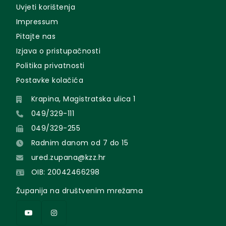
Uvjeti korištenja
Impressum
Pitajte nas
Izjava o pristupačnosti
Politika privatnosti
Postavke kolačića
Krapina, Magistratska ulica 1
049/329-111
049/329-255
Radnim danom od 7 do 15
ured.zupana@kzz.hr
OIB: 20042466298
Županija na društvenim mrežama