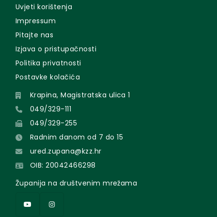
Uvjeti korištenja
Impressum
Pitajte nas
Izjava o pristupačnosti
Politika privatnosti
Postavke kolačića
Krapina, Magistratska ulica 1
049/329-111
049/329-255
Radnim danom od 7 do 15
ured.zupana@kzz.hr
OIB: 20042466298
Županija na društvenim mrežama