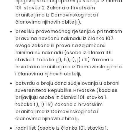
njegovoj stručnoj spremi (u slučaju iz članka
101. stavka 2. Zakona o hrvatskim
braniteljima iz Domovinskog rata i
članovima njihovih obitelji),
presliku pravomoćnog rješenja o priznatom
pravu na novčanu naknadu iz članka 107.
ovoga Zakona ili prava na zajamčenu
minimalnu naknadu (osobe iz članka 101.
stavka 1. točaka g), h), i), j) i k) Zakona o
hrvatskim braniteljima iz Domovinskog rata
i članovima njihovih obitelji,
potvrdu o broju dana sudjelovanja u obrani
suvereniteta Republike Hrvatske (kada se
prijavljuju osobe iz članka 101. stavka 1.
točaka f), i) i k) Zakona o hrvatskim
braniteljima iz Domovinskog rata i
članovima njihovih obitelji,
rodni list (osobe iz članka 101. stavka 1.